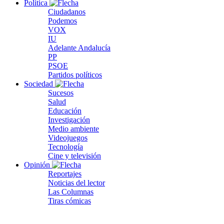
Política
Ciudadanos
Podemos
VOX
IU
Adelante Andalucía
PP
PSOE
Partidos políticos
Sociedad
Sucesos
Salud
Educación
Investigación
Medio ambiente
Videojuegos
Tecnología
Cine y televisión
Opinión
Reportajes
Noticias del lector
Las Columnas
Tiras cómicas