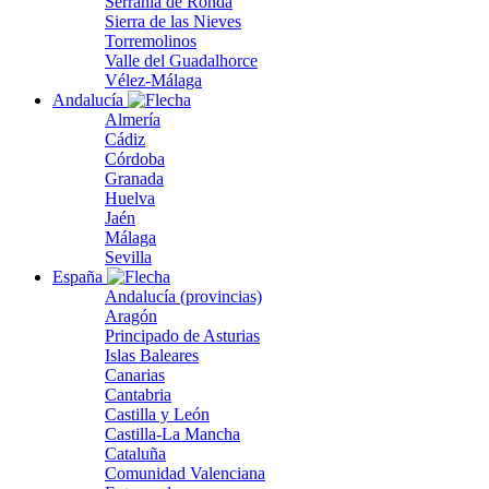
Serranía de Ronda
Sierra de las Nieves
Torremolinos
Valle del Guadalhorce
Vélez-Málaga
Andalucía
Almería
Cádiz
Córdoba
Granada
Huelva
Jaén
Málaga
Sevilla
España
Andalucía (provincias)
Aragón
Principado de Asturias
Islas Baleares
Canarias
Cantabria
Castilla y León
Castilla-La Mancha
Cataluña
Comunidad Valenciana