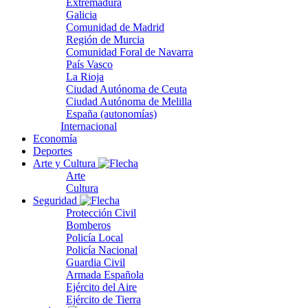
Extremadura
Galicia
Comunidad de Madrid
Región de Murcia
Comunidad Foral de Navarra
País Vasco
La Rioja
Ciudad Autónoma de Ceuta
Ciudad Autónoma de Melilla
España (autonomías)
Internacional
Economía
Deportes
Arte y Cultura
Arte
Cultura
Seguridad
Protección Civil
Bomberos
Policía Local
Policía Nacional
Guardia Civil
Armada Española
Ejército del Aire
Ejército de Tierra