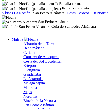
Pantalla normal
Pantalla completa
Vídeos La Noción
|
San Pedro Alcántara
|
Fotos
|
Vídeos
|
Tu Noticia
San Pedro Alcántara
Guía de San Pedro Alcántara
Málaga
Alhaurín de la Torre
Benalmádena
Cártama
Comarca de Antequera
Costa del Sol Occidental
Estepona
Fuengirola
Guadalteba
La Axarquía
Málaga capital
Marbella
Mijas
Nororma
Rincón de la Victoria
San Pedro Alcántara