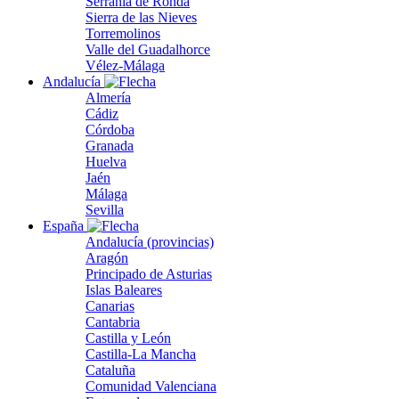
Serranía de Ronda
Sierra de las Nieves
Torremolinos
Valle del Guadalhorce
Vélez-Málaga
Andalucía
Almería
Cádiz
Córdoba
Granada
Huelva
Jaén
Málaga
Sevilla
España
Andalucía (provincias)
Aragón
Principado de Asturias
Islas Baleares
Canarias
Cantabria
Castilla y León
Castilla-La Mancha
Cataluña
Comunidad Valenciana