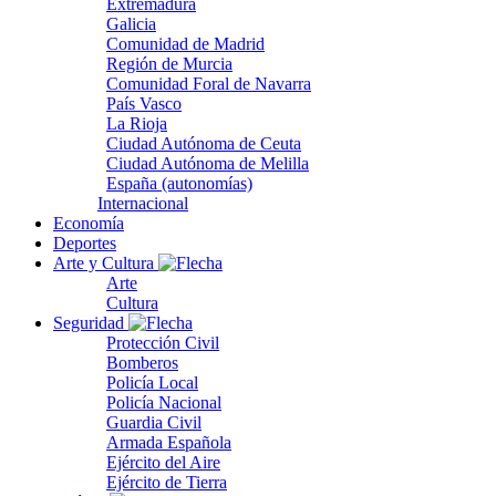
Extremadura
Galicia
Comunidad de Madrid
Región de Murcia
Comunidad Foral de Navarra
País Vasco
La Rioja
Ciudad Autónoma de Ceuta
Ciudad Autónoma de Melilla
España (autonomías)
Internacional
Economía
Deportes
Arte y Cultura
Arte
Cultura
Seguridad
Protección Civil
Bomberos
Policía Local
Policía Nacional
Guardia Civil
Armada Española
Ejército del Aire
Ejército de Tierra