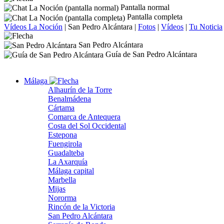
Pantalla normal
Pantalla completa
Vídeos La Noción
|
San Pedro Alcántara
|
Fotos
|
Vídeos
|
Tu Noticia
San Pedro Alcántara
Guía de San Pedro Alcántara
Málaga
Alhaurín de la Torre
Benalmádena
Cártama
Comarca de Antequera
Costa del Sol Occidental
Estepona
Fuengirola
Guadalteba
La Axarquía
Málaga capital
Marbella
Mijas
Nororma
Rincón de la Victoria
San Pedro Alcántara