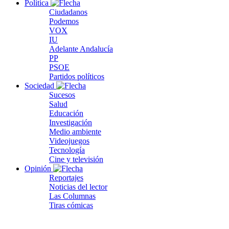
Política
Ciudadanos
Podemos
VOX
IU
Adelante Andalucía
PP
PSOE
Partidos políticos
Sociedad
Sucesos
Salud
Educación
Investigación
Medio ambiente
Videojuegos
Tecnología
Cine y televisión
Opinión
Reportajes
Noticias del lector
Las Columnas
Tiras cómicas