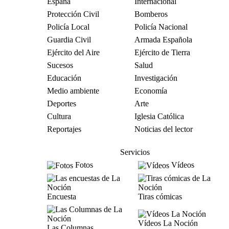
España
Internacional
Protección Civil
Bomberos
Policía Local
Policía Nacional
Guardia Civil
Armada Española
Ejército del Aire
Ejército de Tierra
Sucesos
Salud
Educación
Investigación
Medio ambiente
Economía
Deportes
Arte
Cultura
Iglesia Católica
Reportajes
Noticias del lector
Servicios
Fotos
Vídeos
Encuesta
Tiras cómicas
Vídeos La Noción
Las Columnas