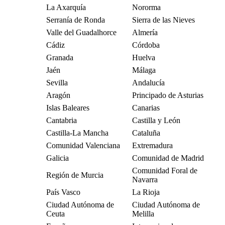
La Axarquía
Nororma
Serranía de Ronda
Sierra de las Nieves
Valle del Guadalhorce
Almería
Cádiz
Córdoba
Granada
Huelva
Jaén
Málaga
Sevilla
Andalucía
Aragón
Principado de Asturias
Islas Baleares
Canarias
Cantabria
Castilla y León
Castilla-La Mancha
Cataluña
Comunidad Valenciana
Extremadura
Galicia
Comunidad de Madrid
Comunidad Foral de
Región de Murcia
Navarra
País Vasco
La Rioja
Ciudad Autónoma de
Ciudad Autónoma de
Ceuta
Melilla