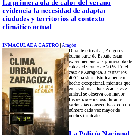
La primera ola de calor del verano
evidencia la necesidad de adaptar
ciudades y territorios al contexto
climático actual
INMACULADA CASTRO
|
Aragón
Durante estos días, Aragón y
buena parte de España están
experimentando la primera ola de
calor del verano de 2026. En el
caso de Zaragoza, alcanzar los
40ºC ha sido históricamente un
hecho excepcional, mientras que
en las últimas dos décadas este
umbral se observa con mayor
frecuencia e incluso durante
varios días consecutivos, con un
número cada vez mayor de
noches tropicales.
La Policía Nacional