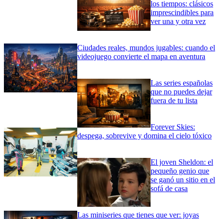
los tiempos: clásicos
imprescindibles para
ver una y otra vez
Ciudades reales, mundos jugables: cuando el
videojuego convierte el mapa en aventura
Las series españolas
que no puedes dejar
fuera de tu lista
Forever Skies:
despega, sobrevive y domina el cielo tóxico
El joven Sheldon: el
pequeño genio que
se ganó un sitio en el
sofá de casa
Las miniseries que tienes que ver: joyas