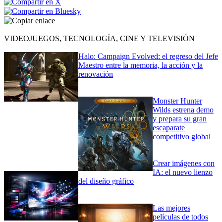
VIDEOJUEGOS, TECNOLOGÍA, CINE Y TELEVISIÓN
Halo: Campaign Evolved: el regreso del Jefe
Maestro entre la memoria, la acción y la
renovación
Monster Hunter
Wilds estrena demo
y prepara su gran
escaparate
competitivo global
Crear imágenes con
IA: el nuevo lienzo
del diseño gráfico
Las mejores
películas de todos