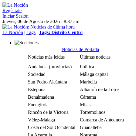
Regístrate
Iniciar Sesión
Jueves, 06 de Agosto de 2026 - 8:37 am
La Noción
|
Tags
|
Tags: Distrito Centro
Noticias de Portada
Noticias más leídas
Últimas noticias
Andalucía (provincias)
Política
Sociedad
Málaga capital
San Pedro Alcántara
Marbella
Estepona
Alhaurín de la Torre
Benalmádena
Cártama
Fuengirola
Mijas
Rincón de la Victoria
Torremolinos
Vélez-Málaga
Comarca de Antequera
Costa del Sol Occidental
Guadalteba
La Axarquía
Nororma