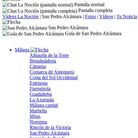
Pantalla normal
Pantalla completa
Vídeos La Noción
|
San Pedro Alcántara
|
Fotos
|
Vídeos
|
Tu Noticia
San Pedro Alcántara
Guía de San Pedro Alcántara
Málaga
Alhaurín de la Torre
Benalmádena
Cártama
Comarca de Antequera
Costa del Sol Occidental
Estepona
Fuengirola
Guadalteba
La Axarquía
Málaga capital
Marbella
Mijas
Nororma
Rincón de la Victoria
San Pedro Alcántara