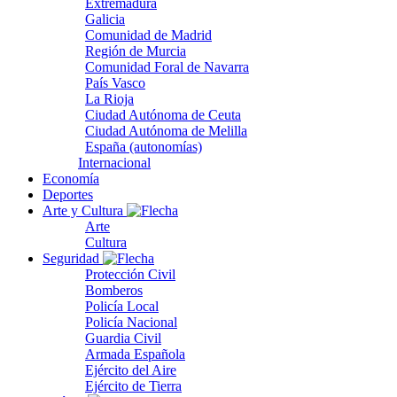
Extremadura
Galicia
Comunidad de Madrid
Región de Murcia
Comunidad Foral de Navarra
País Vasco
La Rioja
Ciudad Autónoma de Ceuta
Ciudad Autónoma de Melilla
España (autonomías)
Internacional
Economía
Deportes
Arte y Cultura
Arte
Cultura
Seguridad
Protección Civil
Bomberos
Policía Local
Policía Nacional
Guardia Civil
Armada Española
Ejército del Aire
Ejército de Tierra