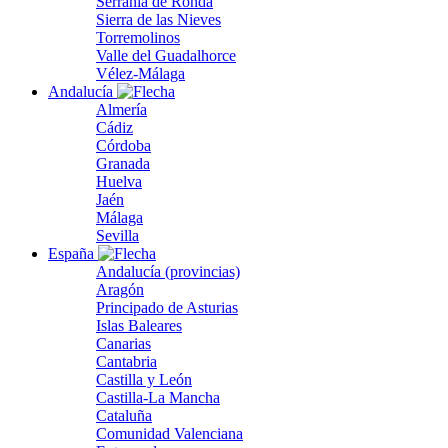
Serranía de Ronda
Sierra de las Nieves
Torremolinos
Valle del Guadalhorce
Vélez-Málaga
Andalucía
Almería
Cádiz
Córdoba
Granada
Huelva
Jaén
Málaga
Sevilla
España
Andalucía (provincias)
Aragón
Principado de Asturias
Islas Baleares
Canarias
Cantabria
Castilla y León
Castilla-La Mancha
Cataluña
Comunidad Valenciana