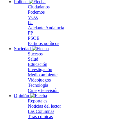
Política
Ciudadanos
Podemos
VOX
IU
Adelante Andalucía
PP
PSOE
Partidos políticos
Sociedad
Sucesos
Salud
Educación
Investigación
Medio ambiente
Videojuegos
Tecnología
Cine y televisión
Opinión
Reportajes
Noticias del lector
Las Columnas
Tiras cómicas