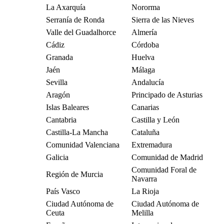
La Axarquía
Nororma
Serranía de Ronda
Sierra de las Nieves
Valle del Guadalhorce
Almería
Cádiz
Córdoba
Granada
Huelva
Jaén
Málaga
Sevilla
Andalucía
Aragón
Principado de Asturias
Islas Baleares
Canarias
Cantabria
Castilla y León
Castilla-La Mancha
Cataluña
Comunidad Valenciana
Extremadura
Galicia
Comunidad de Madrid
Comunidad Foral de
Región de Murcia
Navarra
País Vasco
La Rioja
Ciudad Autónoma de
Ciudad Autónoma de
Ceuta
Melilla