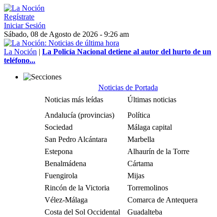
Regístrate
Iniciar Sesión
Sábado, 08 de Agosto de 2026 - 9:26 am
La Noción
|
La Policía Nacional detiene al autor del hurto de un
teléfono...
Noticias de Portada
Noticias más leídas
Últimas noticias
Andalucía (provincias)
Política
Sociedad
Málaga capital
San Pedro Alcántara
Marbella
Estepona
Alhaurín de la Torre
Benalmádena
Cártama
Fuengirola
Mijas
Rincón de la Victoria
Torremolinos
Vélez-Málaga
Comarca de Antequera
Costa del Sol Occidental
Guadalteba