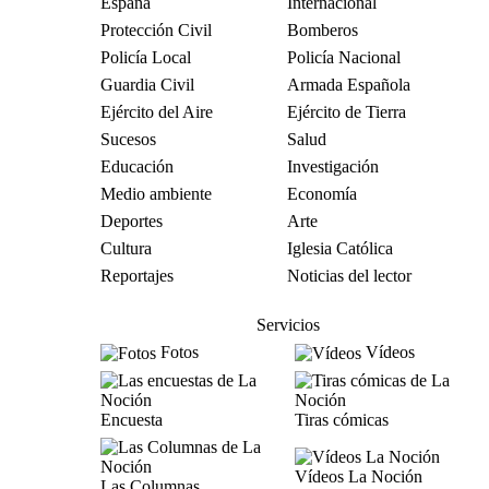
España
Internacional
Protección Civil
Bomberos
Policía Local
Policía Nacional
Guardia Civil
Armada Española
Ejército del Aire
Ejército de Tierra
Sucesos
Salud
Educación
Investigación
Medio ambiente
Economía
Deportes
Arte
Cultura
Iglesia Católica
Reportajes
Noticias del lector
Servicios
Fotos
Vídeos
Encuesta
Tiras cómicas
Vídeos La Noción
Las Columnas