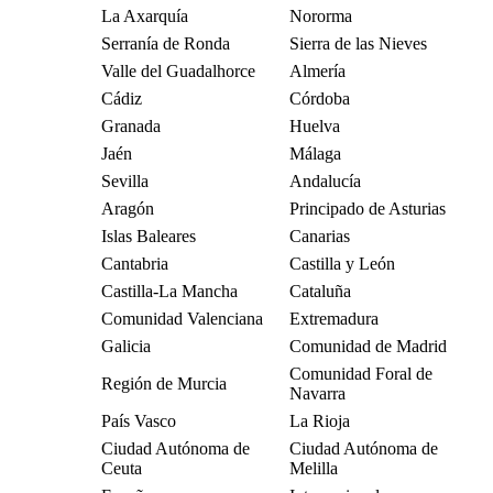
La Axarquía
Nororma
Serranía de Ronda
Sierra de las Nieves
Valle del Guadalhorce
Almería
Cádiz
Córdoba
Granada
Huelva
Jaén
Málaga
Sevilla
Andalucía
Aragón
Principado de Asturias
Islas Baleares
Canarias
Cantabria
Castilla y León
Castilla-La Mancha
Cataluña
Comunidad Valenciana
Extremadura
Galicia
Comunidad de Madrid
Comunidad Foral de
Región de Murcia
Navarra
País Vasco
La Rioja
Ciudad Autónoma de
Ciudad Autónoma de
Ceuta
Melilla