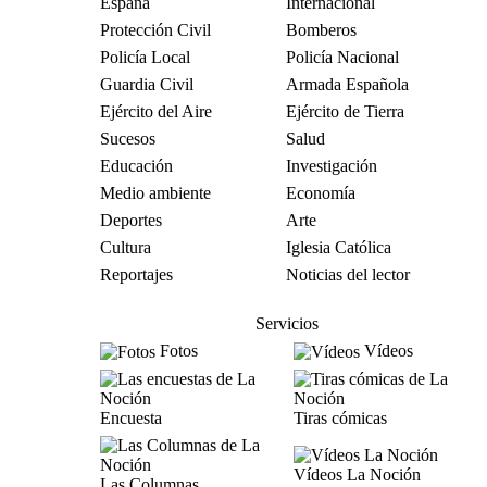
España
Internacional
Protección Civil
Bomberos
Policía Local
Policía Nacional
Guardia Civil
Armada Española
Ejército del Aire
Ejército de Tierra
Sucesos
Salud
Educación
Investigación
Medio ambiente
Economía
Deportes
Arte
Cultura
Iglesia Católica
Reportajes
Noticias del lector
Servicios
Fotos
Vídeos
Encuesta
Tiras cómicas
Vídeos La Noción
Las Columnas