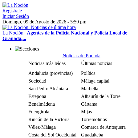
Regístrate
Iniciar Sesión
Domingo, 09 de Agosto de 2026 - 5:59 pm
La Noción
|
Agentes de la Policía Nacional y Policía Local de
Granada,...
Noticias de Portada
Noticias más leídas
Últimas noticias
Andalucía (provincias)
Política
Sociedad
Málaga capital
San Pedro Alcántara
Marbella
Estepona
Alhaurín de la Torre
Benalmádena
Cártama
Fuengirola
Mijas
Rincón de la Victoria
Torremolinos
Vélez-Málaga
Comarca de Antequera
Costa del Sol Occidental
Guadalteba