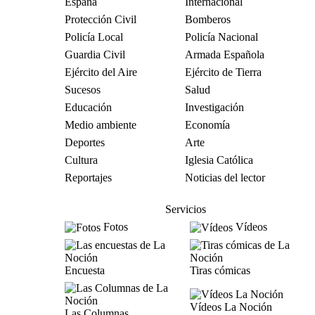
España
Internacional
Protección Civil
Bomberos
Policía Local
Policía Nacional
Guardia Civil
Armada Española
Ejército del Aire
Ejército de Tierra
Sucesos
Salud
Educación
Investigación
Medio ambiente
Economía
Deportes
Arte
Cultura
Iglesia Católica
Reportajes
Noticias del lector
Servicios
Fotos
Vídeos
Encuesta
Tiras cómicas
Vídeos La Noción
Las Columnas