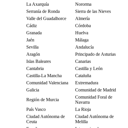
La Axarquía
Nororma
Serranía de Ronda
Sierra de las Nieves
Valle del Guadalhorce
Almería
Cádiz
Córdoba
Granada
Huelva
Jaén
Málaga
Sevilla
Andalucía
Aragón
Principado de Asturias
Islas Baleares
Canarias
Cantabria
Castilla y León
Castilla-La Mancha
Cataluña
Comunidad Valenciana
Extremadura
Galicia
Comunidad de Madrid
Comunidad Foral de
Región de Murcia
Navarra
País Vasco
La Rioja
Ciudad Autónoma de
Ciudad Autónoma de
Ceuta
Melilla