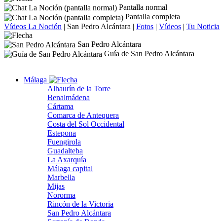
Pantalla normal
Pantalla completa
Vídeos La Noción
|
San Pedro Alcántara
|
Fotos
|
Vídeos
|
Tu Noticia
San Pedro Alcántara
Guía de San Pedro Alcántara
Málaga
Alhaurín de la Torre
Benalmádena
Cártama
Comarca de Antequera
Costa del Sol Occidental
Estepona
Fuengirola
Guadalteba
La Axarquía
Málaga capital
Marbella
Mijas
Nororma
Rincón de la Victoria
San Pedro Alcántara