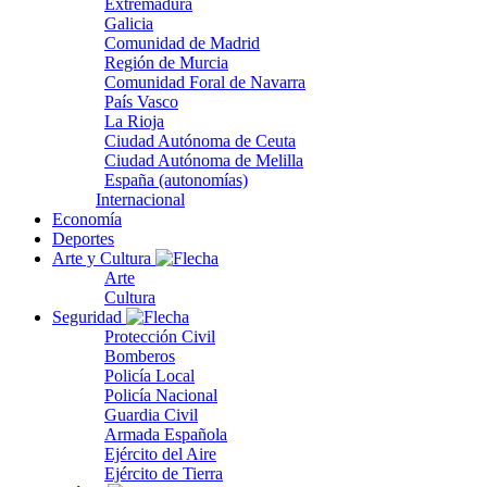
Extremadura
Galicia
Comunidad de Madrid
Región de Murcia
Comunidad Foral de Navarra
País Vasco
La Rioja
Ciudad Autónoma de Ceuta
Ciudad Autónoma de Melilla
España (autonomías)
Internacional
Economía
Deportes
Arte y Cultura
Arte
Cultura
Seguridad
Protección Civil
Bomberos
Policía Local
Policía Nacional
Guardia Civil
Armada Española
Ejército del Aire
Ejército de Tierra