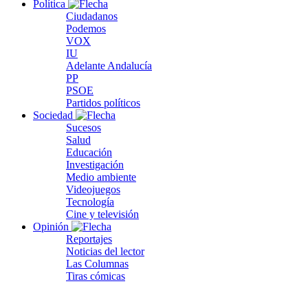
Política
Ciudadanos
Podemos
VOX
IU
Adelante Andalucía
PP
PSOE
Partidos políticos
Sociedad
Sucesos
Salud
Educación
Investigación
Medio ambiente
Videojuegos
Tecnología
Cine y televisión
Opinión
Reportajes
Noticias del lector
Las Columnas
Tiras cómicas