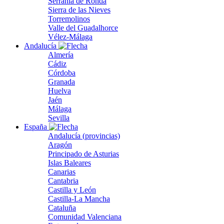
Serranía de Ronda
Sierra de las Nieves
Torremolinos
Valle del Guadalhorce
Vélez-Málaga
Andalucía
Almería
Cádiz
Córdoba
Granada
Huelva
Jaén
Málaga
Sevilla
España
Andalucía (provincias)
Aragón
Principado de Asturias
Islas Baleares
Canarias
Cantabria
Castilla y León
Castilla-La Mancha
Cataluña
Comunidad Valenciana