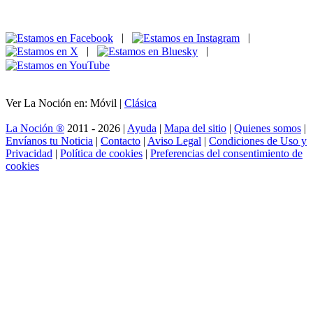
|
|
|
|
Ver La Noción en: Móvil |
Clásica
La Noción ®
2011 - 2026 |
Ayuda
|
Mapa del sitio
|
Quienes somos
|
Envíanos tu Noticia
|
Contacto
|
Aviso Legal
|
Condiciones de Uso y
Privacidad
|
Política de cookies
|
Preferencias del consentimiento de
cookies