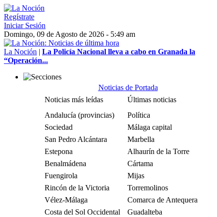
Regístrate
Iniciar Sesión
Domingo, 09 de Agosto de 2026 - 5:49 am
La Noción
|
La Policía Nacional lleva a cabo en Granada la
“Operación...
Noticias de Portada
Noticias más leídas
Últimas noticias
Andalucía (provincias)
Política
Sociedad
Málaga capital
San Pedro Alcántara
Marbella
Estepona
Alhaurín de la Torre
Benalmádena
Cártama
Fuengirola
Mijas
Rincón de la Victoria
Torremolinos
Vélez-Málaga
Comarca de Antequera
Costa del Sol Occidental
Guadalteba