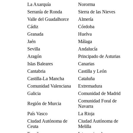
La Axarquía
Nororma
Serranía de Ronda
Sierra de las Nieves
Valle del Guadalhorce
Almería
Cádiz
Córdoba
Granada
Huelva
Jaén
Málaga
Sevilla
Andalucía
Aragón
Principado de Asturias
Islas Baleares
Canarias
Cantabria
Castilla y León
Castilla-La Mancha
Cataluña
Comunidad Valenciana
Extremadura
Galicia
Comunidad de Madrid
Comunidad Foral de
Región de Murcia
Navarra
País Vasco
La Rioja
Ciudad Autónoma de
Ciudad Autónoma de
Ceuta
Melilla