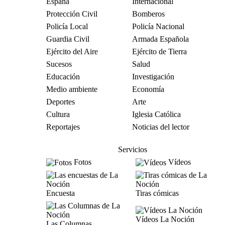
España
Internacional
Protección Civil
Bomberos
Policía Local
Policía Nacional
Guardia Civil
Armada Española
Ejército del Aire
Ejército de Tierra
Sucesos
Salud
Educación
Investigación
Medio ambiente
Economía
Deportes
Arte
Cultura
Iglesia Católica
Reportajes
Noticias del lector
Servicios
Fotos
Vídeos
Encuesta
Tiras cómicas
Vídeos La Noción
Las Columnas