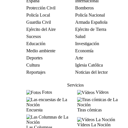
España
Internacional
Protección Civil
Bomberos
Policía Local
Policía Nacional
Guardia Civil
Armada Española
Ejército del Aire
Ejército de Tierra
Sucesos
Salud
Educación
Investigación
Medio ambiente
Economía
Deportes
Arte
Cultura
Iglesia Católica
Reportajes
Noticias del lector
Servicios
Fotos
Vídeos
Encuesta
Tiras cómicas
Vídeos La Noción
Las Columnas