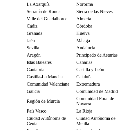
La Axarquía
Nororma
Serranía de Ronda
Sierra de las Nieves
Valle del Guadalhorce
Almería
Cádiz
Córdoba
Granada
Huelva
Jaén
Málaga
Sevilla
Andalucía
Aragón
Principado de Asturias
Islas Baleares
Canarias
Cantabria
Castilla y León
Castilla-La Mancha
Cataluña
Comunidad Valenciana
Extremadura
Galicia
Comunidad de Madrid
Comunidad Foral de
Región de Murcia
Navarra
País Vasco
La Rioja
Ciudad Autónoma de
Ciudad Autónoma de
Ceuta
Melilla