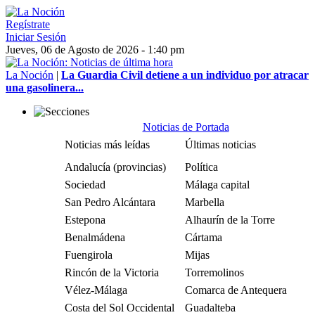
Regístrate
Iniciar Sesión
Jueves, 06 de Agosto de 2026 - 1:40 pm
La Noción
|
La Guardia Civil detiene a un individuo por atracar
una gasolinera...
Noticias de Portada
Noticias más leídas
Últimas noticias
Andalucía (provincias)
Política
Sociedad
Málaga capital
San Pedro Alcántara
Marbella
Estepona
Alhaurín de la Torre
Benalmádena
Cártama
Fuengirola
Mijas
Rincón de la Victoria
Torremolinos
Vélez-Málaga
Comarca de Antequera
Costa del Sol Occidental
Guadalteba