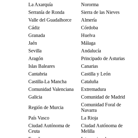
La Axarquía
Nororma
Serranía de Ronda
Sierra de las Nieves
Valle del Guadalhorce
Almería
Cádiz
Córdoba
Granada
Huelva
Jaén
Málaga
Sevilla
Andalucía
Aragón
Principado de Asturias
Islas Baleares
Canarias
Cantabria
Castilla y León
Castilla-La Mancha
Cataluña
Comunidad Valenciana
Extremadura
Galicia
Comunidad de Madrid
Comunidad Foral de
Región de Murcia
Navarra
País Vasco
La Rioja
Ciudad Autónoma de
Ciudad Autónoma de
Ceuta
Melilla