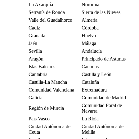
La Axarquía
Nororma
Serranía de Ronda
Sierra de las Nieves
Valle del Guadalhorce
Almería
Cádiz
Córdoba
Granada
Huelva
Jaén
Málaga
Sevilla
Andalucía
Aragón
Principado de Asturias
Islas Baleares
Canarias
Cantabria
Castilla y León
Castilla-La Mancha
Cataluña
Comunidad Valenciana
Extremadura
Galicia
Comunidad de Madrid
Comunidad Foral de
Región de Murcia
Navarra
País Vasco
La Rioja
Ciudad Autónoma de
Ciudad Autónoma de
Ceuta
Melilla