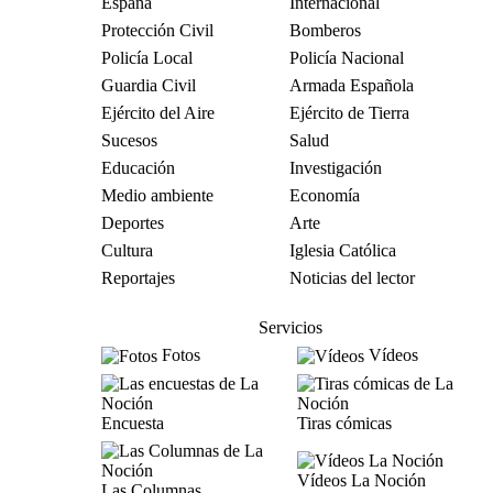
España
Internacional
Protección Civil
Bomberos
Policía Local
Policía Nacional
Guardia Civil
Armada Española
Ejército del Aire
Ejército de Tierra
Sucesos
Salud
Educación
Investigación
Medio ambiente
Economía
Deportes
Arte
Cultura
Iglesia Católica
Reportajes
Noticias del lector
Servicios
Fotos
Vídeos
Encuesta
Tiras cómicas
Vídeos La Noción
Las Columnas