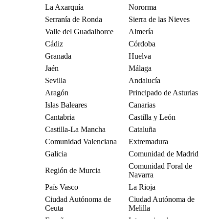
La Axarquía
Nororma
Serranía de Ronda
Sierra de las Nieves
Valle del Guadalhorce
Almería
Cádiz
Córdoba
Granada
Huelva
Jaén
Málaga
Sevilla
Andalucía
Aragón
Principado de Asturias
Islas Baleares
Canarias
Cantabria
Castilla y León
Castilla-La Mancha
Cataluña
Comunidad Valenciana
Extremadura
Galicia
Comunidad de Madrid
Comunidad Foral de
Región de Murcia
Navarra
País Vasco
La Rioja
Ciudad Autónoma de
Ciudad Autónoma de
Ceuta
Melilla