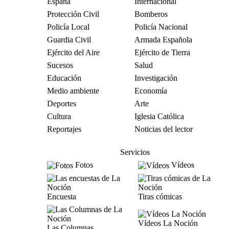
España
Internacional
Protección Civil
Bomberos
Policía Local
Policía Nacional
Guardia Civil
Armada Española
Ejército del Aire
Ejército de Tierra
Sucesos
Salud
Educación
Investigación
Medio ambiente
Economía
Deportes
Arte
Cultura
Iglesia Católica
Reportajes
Noticias del lector
Servicios
Fotos
Vídeos
Encuesta
Tiras cómicas
Vídeos La Noción
Las Columnas