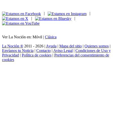
|
|
|
|
Ver La Noción en: Móvil |
Clásica
La Noción ®
2011 - 2026 |
Ayuda
|
Mapa del sitio
|
Quienes somos
|
Envíanos tu Noticia
|
Contacto
|
Aviso Legal
|
Condiciones de Uso y
Privacidad
|
Política de cookies
|
Preferencias del consentimiento de
cookies