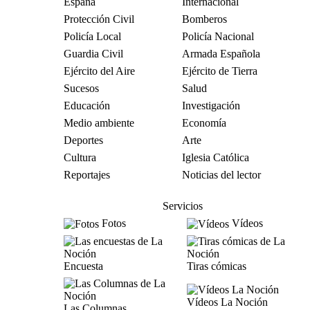
España
Internacional
Protección Civil
Bomberos
Policía Local
Policía Nacional
Guardia Civil
Armada Española
Ejército del Aire
Ejército de Tierra
Sucesos
Salud
Educación
Investigación
Medio ambiente
Economía
Deportes
Arte
Cultura
Iglesia Católica
Reportajes
Noticias del lector
Servicios
Fotos
Vídeos
Encuesta
Tiras cómicas
Vídeos La Noción
Las Columnas