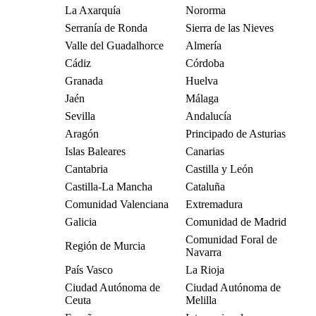
La Axarquía
Nororma
Serranía de Ronda
Sierra de las Nieves
Valle del Guadalhorce
Almería
Cádiz
Córdoba
Granada
Huelva
Jaén
Málaga
Sevilla
Andalucía
Aragón
Principado de Asturias
Islas Baleares
Canarias
Cantabria
Castilla y León
Castilla-La Mancha
Cataluña
Comunidad Valenciana
Extremadura
Galicia
Comunidad de Madrid
Comunidad Foral de
Región de Murcia
Navarra
País Vasco
La Rioja
Ciudad Autónoma de
Ciudad Autónoma de
Ceuta
Melilla