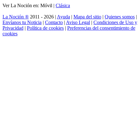
Ver La Noción en: Móvil |
Clásica
La Noción ®
2011 - 2026 |
Ayuda
|
Mapa del sitio
|
Quienes somos
|
Envíanos tu Noticia
|
Contacto
|
Aviso Legal
|
Condiciones de Uso y
Privacidad
|
Política de cookies
|
Preferencias del consentimiento de
cookies