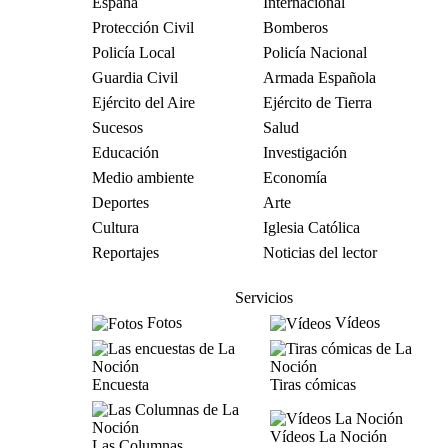
España
Internacional
Protección Civil
Bomberos
Policía Local
Policía Nacional
Guardia Civil
Armada Española
Ejército del Aire
Ejército de Tierra
Sucesos
Salud
Educación
Investigación
Medio ambiente
Economía
Deportes
Arte
Cultura
Iglesia Católica
Reportajes
Noticias del lector
Servicios
Fotos
Vídeos
Encuesta
Tiras cómicas
Vídeos La Noción
Las Columnas