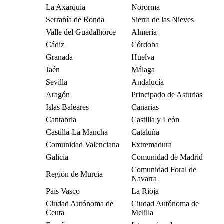
La Axarquía
Nororma
Serranía de Ronda
Sierra de las Nieves
Valle del Guadalhorce
Almería
Cádiz
Córdoba
Granada
Huelva
Jaén
Málaga
Sevilla
Andalucía
Aragón
Principado de Asturias
Islas Baleares
Canarias
Cantabria
Castilla y León
Castilla-La Mancha
Cataluña
Comunidad Valenciana
Extremadura
Galicia
Comunidad de Madrid
Comunidad Foral de
Región de Murcia
Navarra
País Vasco
La Rioja
Ciudad Autónoma de
Ciudad Autónoma de
Ceuta
Melilla