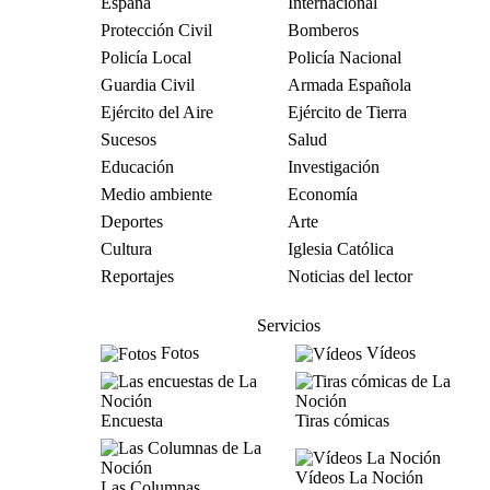
España
Internacional
Protección Civil
Bomberos
Policía Local
Policía Nacional
Guardia Civil
Armada Española
Ejército del Aire
Ejército de Tierra
Sucesos
Salud
Educación
Investigación
Medio ambiente
Economía
Deportes
Arte
Cultura
Iglesia Católica
Reportajes
Noticias del lector
Servicios
Fotos
Vídeos
Encuesta
Tiras cómicas
Vídeos La Noción
Las Columnas