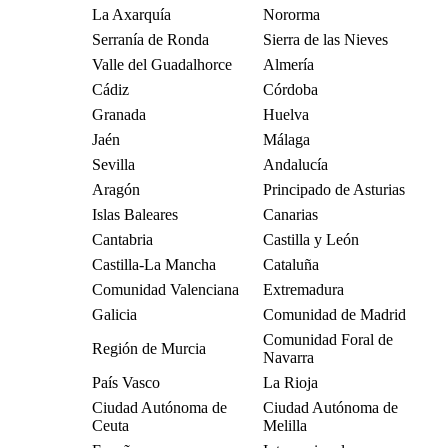
La Axarquía
Nororma
Serranía de Ronda
Sierra de las Nieves
Valle del Guadalhorce
Almería
Cádiz
Córdoba
Granada
Huelva
Jaén
Málaga
Sevilla
Andalucía
Aragón
Principado de Asturias
Islas Baleares
Canarias
Cantabria
Castilla y León
Castilla-La Mancha
Cataluña
Comunidad Valenciana
Extremadura
Galicia
Comunidad de Madrid
Comunidad Foral de
Región de Murcia
Navarra
País Vasco
La Rioja
Ciudad Autónoma de
Ciudad Autónoma de
Ceuta
Melilla