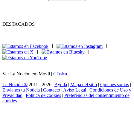
DESTACADOS
|
|
|
|
Ver La Noción en: Móvil |
Clásica
La Noción ®
2011 - 2026 |
Ayuda
|
Mapa del sitio
|
Quienes somos
|
Envíanos tu Noticia
|
Contacto
|
Aviso Legal
|
Condiciones de Uso y
Privacidad
|
Política de cookies
|
Preferencias del consentimiento de
cookies