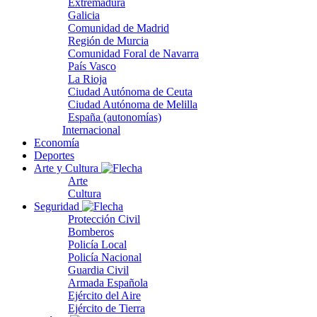
Extremadura
Galicia
Comunidad de Madrid
Región de Murcia
Comunidad Foral de Navarra
País Vasco
La Rioja
Ciudad Autónoma de Ceuta
Ciudad Autónoma de Melilla
España (autonomías)
Internacional
Economía
Deportes
Arte y Cultura
Arte
Cultura
Seguridad
Protección Civil
Bomberos
Policía Local
Policía Nacional
Guardia Civil
Armada Española
Ejército del Aire
Ejército de Tierra