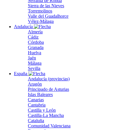
Serranía de Ronda
Sierra de las Nieves
Torremolinos
Valle del Guadalhorce
Vélez-Málaga
Andalucía
Almería
Cádiz
Córdoba
Granada
Huelva
Jaén
Málaga
Sevilla
España
Andalucía (provincias)
Aragón
Principado de Asturias
Islas Baleares
Canarias
Cantabria
Castilla y León
Castilla-La Mancha
Cataluña
Comunidad Valenciana