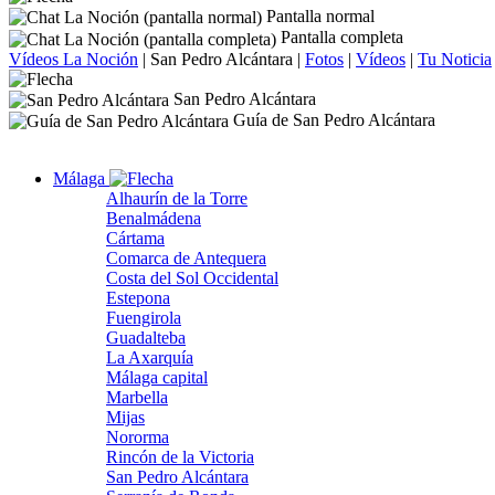
Pantalla normal
Pantalla completa
Vídeos La Noción
|
San Pedro Alcántara
|
Fotos
|
Vídeos
|
Tu Noticia
San Pedro Alcántara
Guía de San Pedro Alcántara
Málaga
Alhaurín de la Torre
Benalmádena
Cártama
Comarca de Antequera
Costa del Sol Occidental
Estepona
Fuengirola
Guadalteba
La Axarquía
Málaga capital
Marbella
Mijas
Nororma
Rincón de la Victoria
San Pedro Alcántara