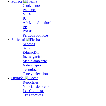
Política
Ciudadanos
Podemos
VOX
IU
Adelante Andalucía
PP
PSOE
Partidos políticos
Sociedad
Sucesos
Salud
Educación
Investigación
Medio ambiente
Videojuegos
Tecnología
Cine y televisión
Opinión
Reportajes
Noticias del lector
Las Columnas
Tiras cómicas