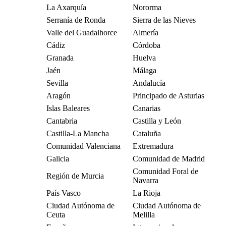
La Axarquía
Nororma
Serranía de Ronda
Sierra de las Nieves
Valle del Guadalhorce
Almería
Cádiz
Córdoba
Granada
Huelva
Jaén
Málaga
Sevilla
Andalucía
Aragón
Principado de Asturias
Islas Baleares
Canarias
Cantabria
Castilla y León
Castilla-La Mancha
Cataluña
Comunidad Valenciana
Extremadura
Galicia
Comunidad de Madrid
Comunidad Foral de
Región de Murcia
Navarra
País Vasco
La Rioja
Ciudad Autónoma de
Ciudad Autónoma de
Ceuta
Melilla