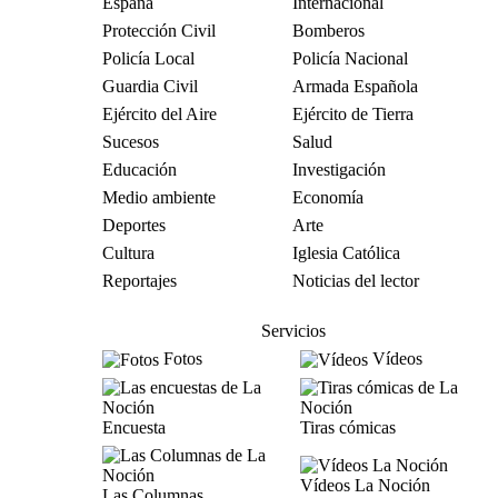
España
Internacional
Protección Civil
Bomberos
Policía Local
Policía Nacional
Guardia Civil
Armada Española
Ejército del Aire
Ejército de Tierra
Sucesos
Salud
Educación
Investigación
Medio ambiente
Economía
Deportes
Arte
Cultura
Iglesia Católica
Reportajes
Noticias del lector
Servicios
Fotos
Vídeos
Encuesta
Tiras cómicas
Vídeos La Noción
Las Columnas