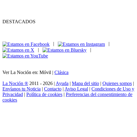
DESTACADOS
|
|
|
|
Ver La Noción en: Móvil |
Clásica
La Noción ®
2011 - 2026 |
Ayuda
|
Mapa del sitio
|
Quienes somos
|
Envíanos tu Noticia
|
Contacto
|
Aviso Legal
|
Condiciones de Uso y
Privacidad
|
Política de cookies
|
Preferencias del consentimiento de
cookies