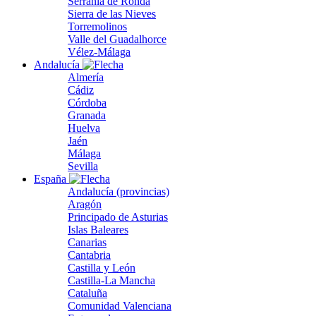
Serranía de Ronda
Sierra de las Nieves
Torremolinos
Valle del Guadalhorce
Vélez-Málaga
Andalucía
Almería
Cádiz
Córdoba
Granada
Huelva
Jaén
Málaga
Sevilla
España
Andalucía (provincias)
Aragón
Principado de Asturias
Islas Baleares
Canarias
Cantabria
Castilla y León
Castilla-La Mancha
Cataluña
Comunidad Valenciana