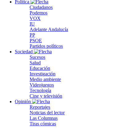
Política
Ciudadanos
Podemos
VOX
IU
Adelante Andalucía
PP
PSOE
Partidos políticos
Sociedad
Sucesos
Salud
Educación
Investigación
Medio ambiente
Videojuegos
Tecnología
Cine y televisión
Opinión
Reportajes
Noticias del lector
Las Columnas
Tiras cómicas