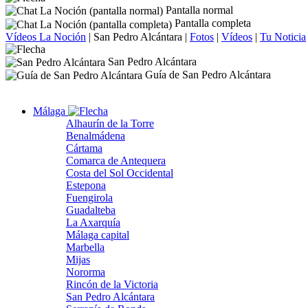
Pantalla normal
Pantalla completa
Vídeos La Noción
|
San Pedro Alcántara
|
Fotos
|
Vídeos
|
Tu Noticia
San Pedro Alcántara
Guía de San Pedro Alcántara
Málaga
Alhaurín de la Torre
Benalmádena
Cártama
Comarca de Antequera
Costa del Sol Occidental
Estepona
Fuengirola
Guadalteba
La Axarquía
Málaga capital
Marbella
Mijas
Nororma
Rincón de la Victoria
San Pedro Alcántara