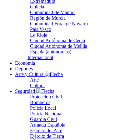
Extremadura
Galicia
Comunidad de Madrid
Región de Murcia
Comunidad Foral de Navarra
País Vasco
La Rioja
Ciudad Autónoma de Ceuta
Ciudad Autónoma de Melilla
España (autonomías)
Internacional
Economía
Deportes
Arte y Cultura
Arte
Cultura
Seguridad
Protección Civil
Bomberos
Policía Local
Policía Nacional
Guardia Civil
Armada Española
Ejército del Aire
Ejército de Tierra