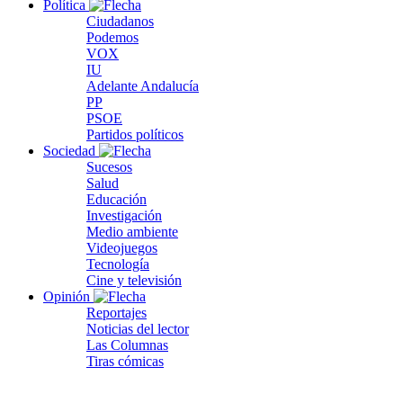
Política
Ciudadanos
Podemos
VOX
IU
Adelante Andalucía
PP
PSOE
Partidos políticos
Sociedad
Sucesos
Salud
Educación
Investigación
Medio ambiente
Videojuegos
Tecnología
Cine y televisión
Opinión
Reportajes
Noticias del lector
Las Columnas
Tiras cómicas