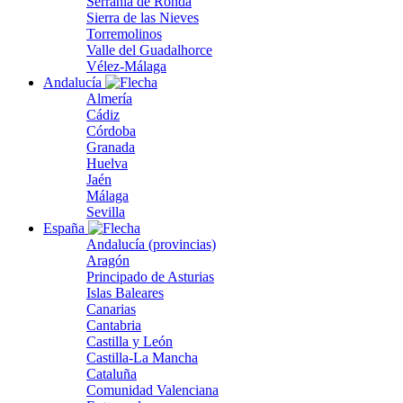
Serranía de Ronda
Sierra de las Nieves
Torremolinos
Valle del Guadalhorce
Vélez-Málaga
Andalucía
Almería
Cádiz
Córdoba
Granada
Huelva
Jaén
Málaga
Sevilla
España
Andalucía (provincias)
Aragón
Principado de Asturias
Islas Baleares
Canarias
Cantabria
Castilla y León
Castilla-La Mancha
Cataluña
Comunidad Valenciana