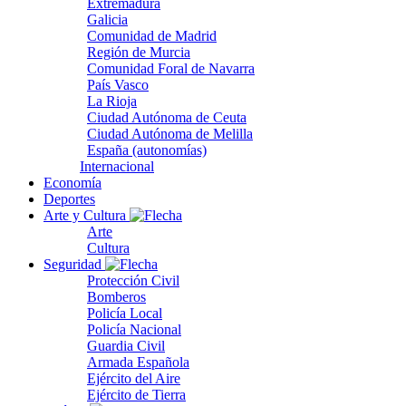
Extremadura
Galicia
Comunidad de Madrid
Región de Murcia
Comunidad Foral de Navarra
País Vasco
La Rioja
Ciudad Autónoma de Ceuta
Ciudad Autónoma de Melilla
España (autonomías)
Internacional
Economía
Deportes
Arte y Cultura
Arte
Cultura
Seguridad
Protección Civil
Bomberos
Policía Local
Policía Nacional
Guardia Civil
Armada Española
Ejército del Aire
Ejército de Tierra