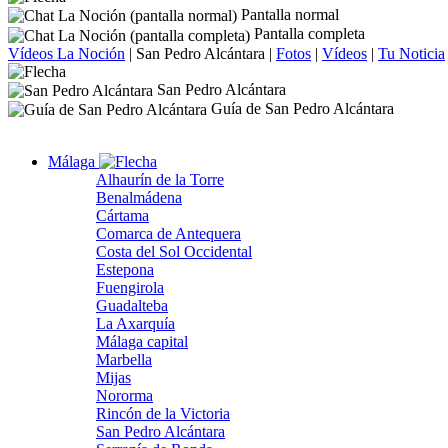
Pantalla normal
Pantalla completa
Vídeos La Noción
|
San Pedro Alcántara
|
Fotos
|
Vídeos
|
Tu Noticia
San Pedro Alcántara
Guía de San Pedro Alcántara
Málaga
Alhaurín de la Torre
Benalmádena
Cártama
Comarca de Antequera
Costa del Sol Occidental
Estepona
Fuengirola
Guadalteba
La Axarquía
Málaga capital
Marbella
Mijas
Nororma
Rincón de la Victoria
San Pedro Alcántara