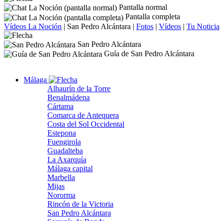
Pantalla normal
Pantalla completa
Vídeos La Noción
|
San Pedro Alcántara
|
Fotos
|
Vídeos
|
Tu Noticia
San Pedro Alcántara
Guía de San Pedro Alcántara
Málaga
Alhaurín de la Torre
Benalmádena
Cártama
Comarca de Antequera
Costa del Sol Occidental
Estepona
Fuengirola
Guadalteba
La Axarquía
Málaga capital
Marbella
Mijas
Nororma
Rincón de la Victoria
San Pedro Alcántara