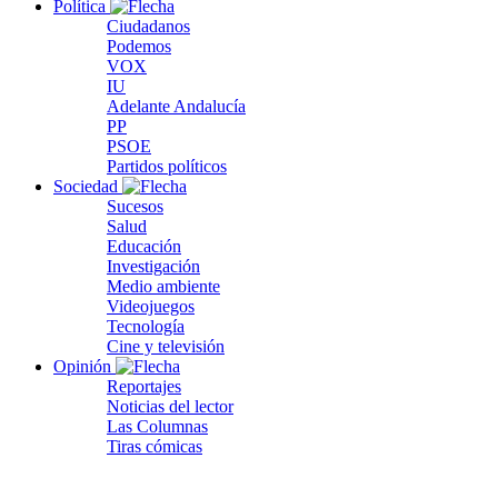
Política
Ciudadanos
Podemos
VOX
IU
Adelante Andalucía
PP
PSOE
Partidos políticos
Sociedad
Sucesos
Salud
Educación
Investigación
Medio ambiente
Videojuegos
Tecnología
Cine y televisión
Opinión
Reportajes
Noticias del lector
Las Columnas
Tiras cómicas