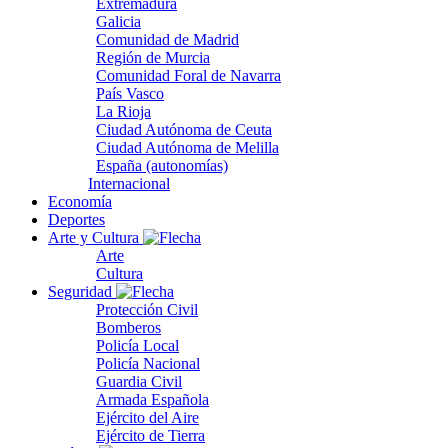
Extremadura
Galicia
Comunidad de Madrid
Región de Murcia
Comunidad Foral de Navarra
País Vasco
La Rioja
Ciudad Autónoma de Ceuta
Ciudad Autónoma de Melilla
España (autonomías)
Internacional
Economía
Deportes
Arte y Cultura
Arte
Cultura
Seguridad
Protección Civil
Bomberos
Policía Local
Policía Nacional
Guardia Civil
Armada Española
Ejército del Aire
Ejército de Tierra