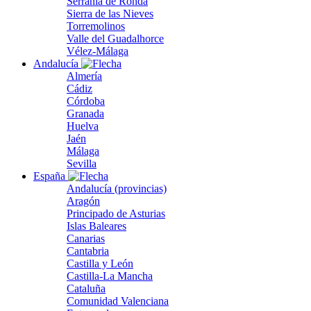
Serranía de Ronda
Sierra de las Nieves
Torremolinos
Valle del Guadalhorce
Vélez-Málaga
Andalucía
Almería
Cádiz
Córdoba
Granada
Huelva
Jaén
Málaga
Sevilla
España
Andalucía (provincias)
Aragón
Principado de Asturias
Islas Baleares
Canarias
Cantabria
Castilla y León
Castilla-La Mancha
Cataluña
Comunidad Valenciana