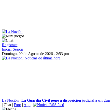
Regístrate
Iniciar Sesión
Domingo, 09 de Agosto de 2026 - 2:53 pm
La Noción
|
La Guardia Civil pone a disposición judicial a un gua
|
Chat
|
Foro
|
App
|