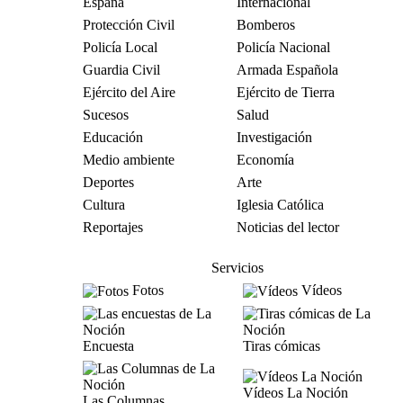
España
Internacional
Protección Civil
Bomberos
Policía Local
Policía Nacional
Guardia Civil
Armada Española
Ejército del Aire
Ejército de Tierra
Sucesos
Salud
Educación
Investigación
Medio ambiente
Economía
Deportes
Arte
Cultura
Iglesia Católica
Reportajes
Noticias del lector
Servicios
Fotos
Vídeos
Encuesta
Tiras cómicas
Vídeos La Noción
Las Columnas