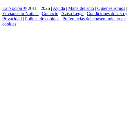
La Noción ®
2011 - 2026 |
Ayuda
|
Mapa del sitio
|
Quienes somos
|
Envíanos tu Noticia
|
Contacto
|
Aviso Legal
|
Condiciones de Uso y
Privacidad
|
Política de cookies
|
Preferencias del consentimiento de
cookies