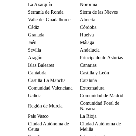
La Axarquía
Nororma
Serranía de Ronda
Sierra de las Nieves
Valle del Guadalhorce
Almería
Cádiz
Córdoba
Granada
Huelva
Jaén
Málaga
Sevilla
Andalucía
Aragón
Principado de Asturias
Islas Baleares
Canarias
Cantabria
Castilla y León
Castilla-La Mancha
Cataluña
Comunidad Valenciana
Extremadura
Galicia
Comunidad de Madrid
Comunidad Foral de
Región de Murcia
Navarra
País Vasco
La Rioja
Ciudad Autónoma de
Ciudad Autónoma de
Ceuta
Melilla