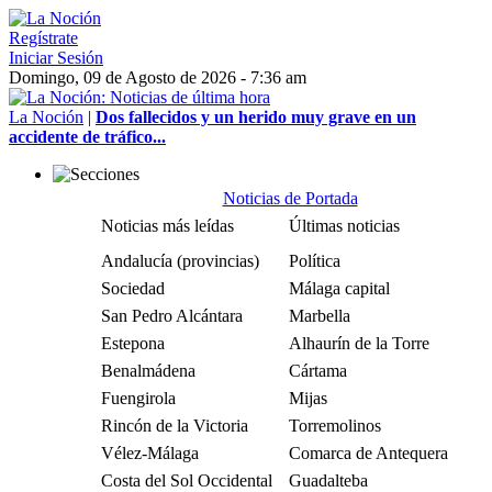
Regístrate
Iniciar Sesión
Domingo, 09 de Agosto de 2026 - 7:36 am
La Noción
|
Dos fallecidos y un herido muy grave en un
accidente de tráfico...
Noticias de Portada
Noticias más leídas
Últimas noticias
Andalucía (provincias)
Política
Sociedad
Málaga capital
San Pedro Alcántara
Marbella
Estepona
Alhaurín de la Torre
Benalmádena
Cártama
Fuengirola
Mijas
Rincón de la Victoria
Torremolinos
Vélez-Málaga
Comarca de Antequera
Costa del Sol Occidental
Guadalteba