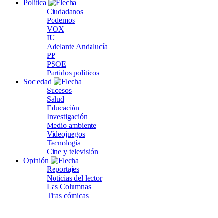
Política
Ciudadanos
Podemos
VOX
IU
Adelante Andalucía
PP
PSOE
Partidos políticos
Sociedad
Sucesos
Salud
Educación
Investigación
Medio ambiente
Videojuegos
Tecnología
Cine y televisión
Opinión
Reportajes
Noticias del lector
Las Columnas
Tiras cómicas