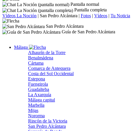
Pantalla normal
Pantalla completa
Vídeos La Noción
|
San Pedro Alcántara
|
Fotos
|
Vídeos
|
Tu Noticia
San Pedro Alcántara
Guía de San Pedro Alcántara
Málaga
Alhaurín de la Torre
Benalmádena
Cártama
Comarca de Antequera
Costa del Sol Occidental
Estepona
Fuengirola
Guadalteba
La Axarquía
Málaga capital
Marbella
Mijas
Nororma
Rincón de la Victoria
San Pedro Alcántara