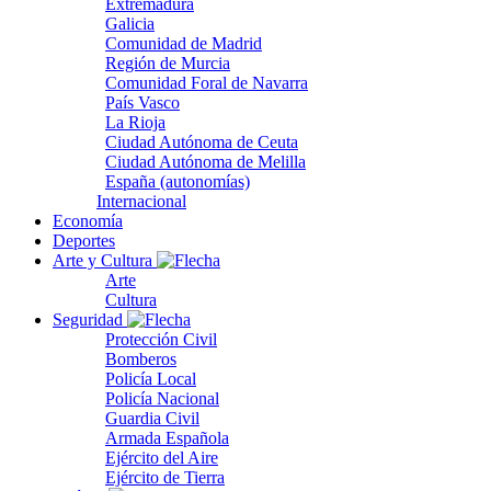
Extremadura
Galicia
Comunidad de Madrid
Región de Murcia
Comunidad Foral de Navarra
País Vasco
La Rioja
Ciudad Autónoma de Ceuta
Ciudad Autónoma de Melilla
España (autonomías)
Internacional
Economía
Deportes
Arte y Cultura
Arte
Cultura
Seguridad
Protección Civil
Bomberos
Policía Local
Policía Nacional
Guardia Civil
Armada Española
Ejército del Aire
Ejército de Tierra