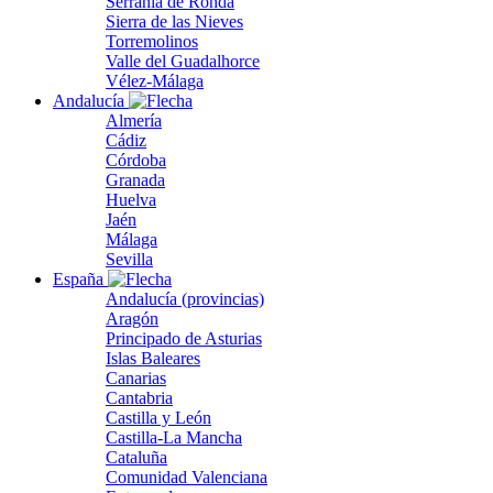
Serranía de Ronda
Sierra de las Nieves
Torremolinos
Valle del Guadalhorce
Vélez-Málaga
Andalucía
Almería
Cádiz
Córdoba
Granada
Huelva
Jaén
Málaga
Sevilla
España
Andalucía (provincias)
Aragón
Principado de Asturias
Islas Baleares
Canarias
Cantabria
Castilla y León
Castilla-La Mancha
Cataluña
Comunidad Valenciana