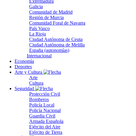
Extremadura
Galicia
Comunidad de Madrid
Región de Murcia
Comunidad Foral de Navarra
País Vasco
La Rioja
Ciudad Autónoma de Ceuta
Ciudad Autónoma de Melilla
España (autonomías)
Internacional
Economía
Deportes
Arte y Cultura
Arte
Cultura
Seguridad
Protección Civil
Bomberos
Policía Local
Policía Nacional
Guardia Civil
Armada Española
Ejército del Aire
Ejército de Tierra