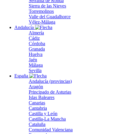
Serranía de Ronda
Sierra de las Nieves
Torremolinos
Valle del Guadalhorce
Vélez-Málaga
Andalucía
Almería
Cádiz
Córdoba
Granada
Huelva
Jaén
Málaga
Sevilla
España
Andalucía (provincias)
Aragón
Principado de Asturias
Islas Baleares
Canarias
Cantabria
Castilla y León
Castilla-La Mancha
Cataluña
Comunidad Valenciana