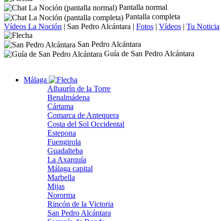
Pantalla normal
Pantalla completa
Vídeos La Noción
|
San Pedro Alcántara
|
Fotos
|
Vídeos
|
Tu Noticia
San Pedro Alcántara
Guía de San Pedro Alcántara
Málaga
Alhaurín de la Torre
Benalmádena
Cártama
Comarca de Antequera
Costa del Sol Occidental
Estepona
Fuengirola
Guadalteba
La Axarquía
Málaga capital
Marbella
Mijas
Nororma
Rincón de la Victoria
San Pedro Alcántara