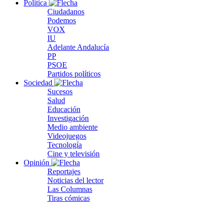
Política
Ciudadanos
Podemos
VOX
IU
Adelante Andalucía
PP
PSOE
Partidos políticos
Sociedad
Sucesos
Salud
Educación
Investigación
Medio ambiente
Videojuegos
Tecnología
Cine y televisión
Opinión
Reportajes
Noticias del lector
Las Columnas
Tiras cómicas