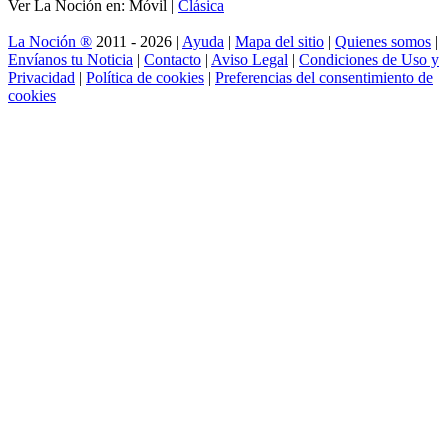
Ver La Noción en: Móvil |
Clásica
La Noción ®
2011 - 2026 |
Ayuda
|
Mapa del sitio
|
Quienes somos
|
Envíanos tu Noticia
|
Contacto
|
Aviso Legal
|
Condiciones de Uso y
Privacidad
|
Política de cookies
|
Preferencias del consentimiento de
cookies