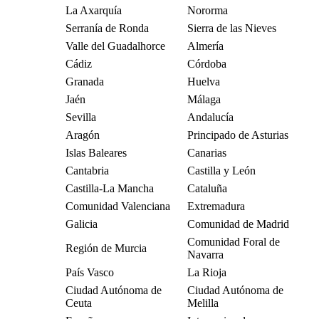
La Axarquía
Nororma
Serranía de Ronda
Sierra de las Nieves
Valle del Guadalhorce
Almería
Cádiz
Córdoba
Granada
Huelva
Jaén
Málaga
Sevilla
Andalucía
Aragón
Principado de Asturias
Islas Baleares
Canarias
Cantabria
Castilla y León
Castilla-La Mancha
Cataluña
Comunidad Valenciana
Extremadura
Galicia
Comunidad de Madrid
Comunidad Foral de
Región de Murcia
Navarra
País Vasco
La Rioja
Ciudad Autónoma de
Ciudad Autónoma de
Ceuta
Melilla