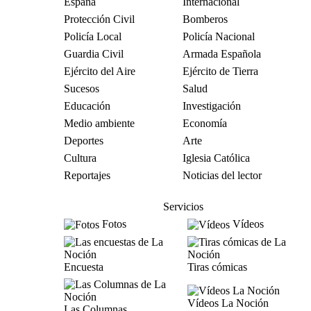
España
Internacional
Protección Civil
Bomberos
Policía Local
Policía Nacional
Guardia Civil
Armada Española
Ejército del Aire
Ejército de Tierra
Sucesos
Salud
Educación
Investigación
Medio ambiente
Economía
Deportes
Arte
Cultura
Iglesia Católica
Reportajes
Noticias del lector
Servicios
Fotos
Vídeos
Encuesta
Tiras cómicas
Vídeos La Noción
Las Columnas