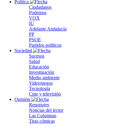
Política
Ciudadanos
Podemos
VOX
IU
Adelante Andalucía
PP
PSOE
Partidos políticos
Sociedad
Sucesos
Salud
Educación
Investigación
Medio ambiente
Videojuegos
Tecnología
Cine y televisión
Opinión
Reportajes
Noticias del lector
Las Columnas
Tiras cómicas