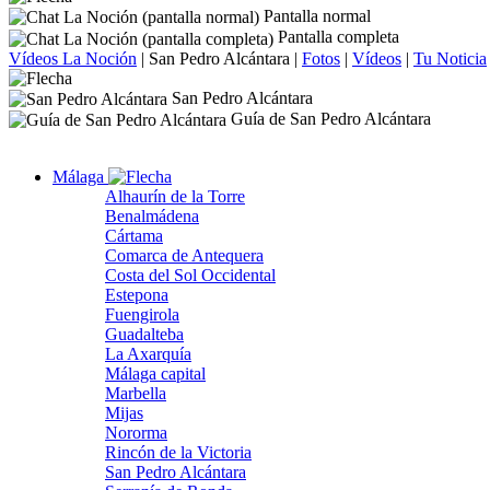
Pantalla normal
Pantalla completa
Vídeos La Noción
|
San Pedro Alcántara
|
Fotos
|
Vídeos
|
Tu Noticia
San Pedro Alcántara
Guía de San Pedro Alcántara
Málaga
Alhaurín de la Torre
Benalmádena
Cártama
Comarca de Antequera
Costa del Sol Occidental
Estepona
Fuengirola
Guadalteba
La Axarquía
Málaga capital
Marbella
Mijas
Nororma
Rincón de la Victoria
San Pedro Alcántara