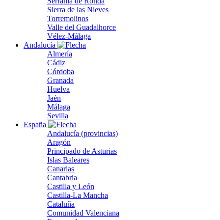
Serranía de Ronda
Sierra de las Nieves
Torremolinos
Valle del Guadalhorce
Vélez-Málaga
Andalucía
Almería
Cádiz
Córdoba
Granada
Huelva
Jaén
Málaga
Sevilla
España
Andalucía (provincias)
Aragón
Principado de Asturias
Islas Baleares
Canarias
Cantabria
Castilla y León
Castilla-La Mancha
Cataluña
Comunidad Valenciana