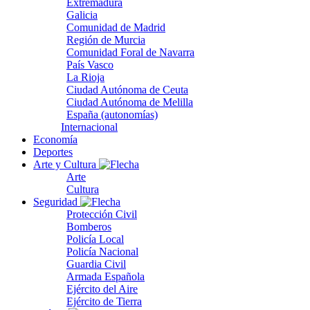
Extremadura
Galicia
Comunidad de Madrid
Región de Murcia
Comunidad Foral de Navarra
País Vasco
La Rioja
Ciudad Autónoma de Ceuta
Ciudad Autónoma de Melilla
España (autonomías)
Internacional
Economía
Deportes
Arte y Cultura
Arte
Cultura
Seguridad
Protección Civil
Bomberos
Policía Local
Policía Nacional
Guardia Civil
Armada Española
Ejército del Aire
Ejército de Tierra