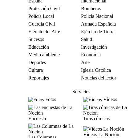
España
Internacional
Protección Civil
Bomberos
Policía Local
Policía Nacional
Guardia Civil
Armada Española
Ejército del Aire
Ejército de Tierra
Sucesos
Salud
Educación
Investigación
Medio ambiente
Economía
Deportes
Arte
Cultura
Iglesia Católica
Reportajes
Noticias del lector
Servicios
Fotos
Vídeos
Encuesta
Tiras cómicas
Vídeos La Noción
Las Columnas