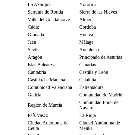
La Axarquía
Nororma
Serranía de Ronda
Sierra de las Nieves
Valle del Guadalhorce
Almería
Cádiz
Córdoba
Granada
Huelva
Jaén
Málaga
Sevilla
Andalucía
Aragón
Principado de Asturias
Islas Baleares
Canarias
Cantabria
Castilla y León
Castilla-La Mancha
Cataluña
Comunidad Valenciana
Extremadura
Galicia
Comunidad de Madrid
Comunidad Foral de
Región de Murcia
Navarra
País Vasco
La Rioja
Ciudad Autónoma de
Ciudad Autónoma de
Ceuta
Melilla