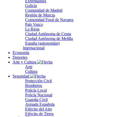
Extremadura
Galicia
Comunidad de Madrid
Región de Murcia
Comunidad Foral de Navarra
País Vasco
La Rioja
Ciudad Autónoma de Ceuta
Ciudad Autónoma de Melilla
España (autonomías)
Internacional
Economía
Deportes
Arte y Cultura
Arte
Cultura
Seguridad
Protección Civil
Bomberos
Policía Local
Policía Nacional
Guardia Civil
Armada Española
Ejército del Aire
Ejército de Tierra