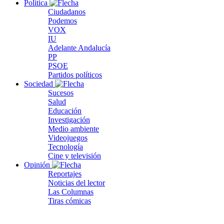
Política
Ciudadanos
Podemos
VOX
IU
Adelante Andalucía
PP
PSOE
Partidos políticos
Sociedad
Sucesos
Salud
Educación
Investigación
Medio ambiente
Videojuegos
Tecnología
Cine y televisión
Opinión
Reportajes
Noticias del lector
Las Columnas
Tiras cómicas