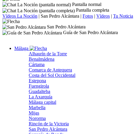
Pantalla normal
Pantalla completa
Vídeos La Noción
|
San Pedro Alcántara
|
Fotos
|
Vídeos
|
Tu Noticia
San Pedro Alcántara
Guía de San Pedro Alcántara
Málaga
Alhaurín de la Torre
Benalmádena
Cártama
Comarca de Antequera
Costa del Sol Occidental
Estepona
Fuengirola
Guadalteba
La Axarquía
Málaga capital
Marbella
Mijas
Nororma
Rincón de la Victoria
San Pedro Alcántara