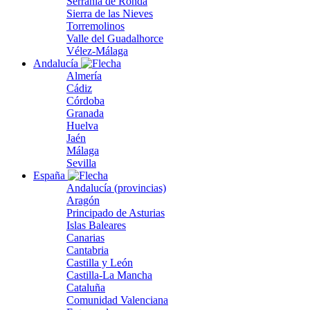
Serranía de Ronda
Sierra de las Nieves
Torremolinos
Valle del Guadalhorce
Vélez-Málaga
Andalucía
Almería
Cádiz
Córdoba
Granada
Huelva
Jaén
Málaga
Sevilla
España
Andalucía (provincias)
Aragón
Principado de Asturias
Islas Baleares
Canarias
Cantabria
Castilla y León
Castilla-La Mancha
Cataluña
Comunidad Valenciana