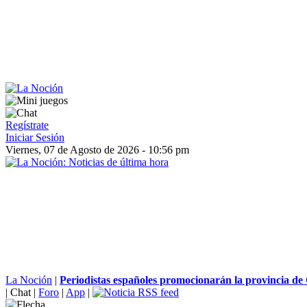
Regístrate
Iniciar Sesión
Viernes, 07 de Agosto de 2026 - 10:56 pm
La Noción
|
Periodistas españoles promocionarán la provincia de
|
Chat
|
Foro
|
App
|