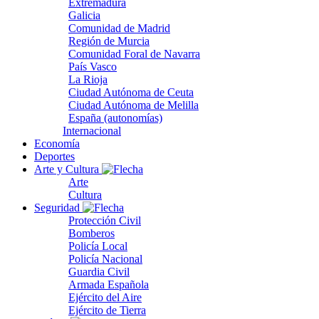
Extremadura
Galicia
Comunidad de Madrid
Región de Murcia
Comunidad Foral de Navarra
País Vasco
La Rioja
Ciudad Autónoma de Ceuta
Ciudad Autónoma de Melilla
España (autonomías)
Internacional
Economía
Deportes
Arte y Cultura
Arte
Cultura
Seguridad
Protección Civil
Bomberos
Policía Local
Policía Nacional
Guardia Civil
Armada Española
Ejército del Aire
Ejército de Tierra