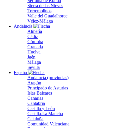
Serranía de Ronda
Sierra de las Nieves
Torremolinos
Valle del Guadalhorce
Vélez-Málaga
Andalucía
Almería
Cádiz
Córdoba
Granada
Huelva
Jaén
Málaga
Sevilla
España
Andalucía (provincias)
Aragón
Principado de Asturias
Islas Baleares
Canarias
Cantabria
Castilla y León
Castilla-La Mancha
Cataluña
Comunidad Valenciana