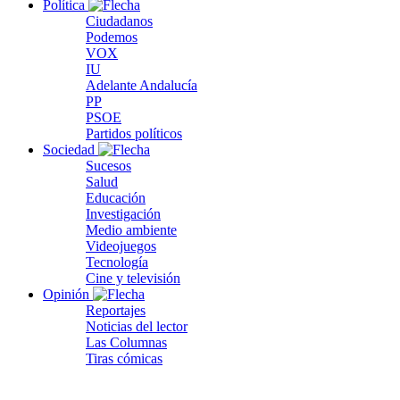
Política
Ciudadanos
Podemos
VOX
IU
Adelante Andalucía
PP
PSOE
Partidos políticos
Sociedad
Sucesos
Salud
Educación
Investigación
Medio ambiente
Videojuegos
Tecnología
Cine y televisión
Opinión
Reportajes
Noticias del lector
Las Columnas
Tiras cómicas