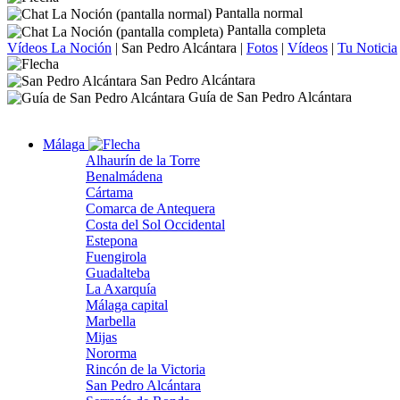
Pantalla normal
Pantalla completa
Vídeos La Noción
|
San Pedro Alcántara
|
Fotos
|
Vídeos
|
Tu Noticia
San Pedro Alcántara
Guía de San Pedro Alcántara
Málaga
Alhaurín de la Torre
Benalmádena
Cártama
Comarca de Antequera
Costa del Sol Occidental
Estepona
Fuengirola
Guadalteba
La Axarquía
Málaga capital
Marbella
Mijas
Nororma
Rincón de la Victoria
San Pedro Alcántara