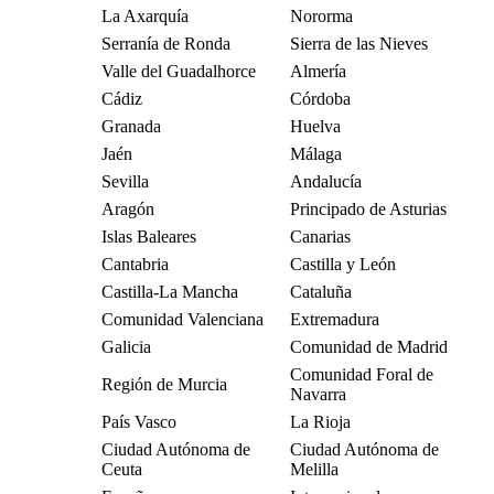
La Axarquía
Nororma
Serranía de Ronda
Sierra de las Nieves
Valle del Guadalhorce
Almería
Cádiz
Córdoba
Granada
Huelva
Jaén
Málaga
Sevilla
Andalucía
Aragón
Principado de Asturias
Islas Baleares
Canarias
Cantabria
Castilla y León
Castilla-La Mancha
Cataluña
Comunidad Valenciana
Extremadura
Galicia
Comunidad de Madrid
Comunidad Foral de
Región de Murcia
Navarra
País Vasco
La Rioja
Ciudad Autónoma de
Ciudad Autónoma de
Ceuta
Melilla