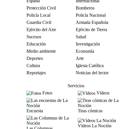
España
Internacional
Protección Civil
Bomberos
Policía Local
Policía Nacional
Guardia Civil
Armada Española
Ejército del Aire
Ejército de Tierra
Sucesos
Salud
Educación
Investigación
Medio ambiente
Economía
Deportes
Arte
Cultura
Iglesia Católica
Reportajes
Noticias del lector
Servicios
Fotos
Vídeos
Encuesta
Tiras cómicas
Vídeos La Noción
Las Columnas