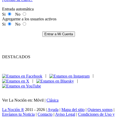
Entrada automática
Si
No
Agregarme a los usuarios activos
Si
No
Entrar a Mi Cuenta
DESTACADOS
|
|
|
|
Ver La Noción en: Móvil |
Clásica
La Noción ®
2011 - 2026 |
Ayuda
|
Mapa del sitio
|
Quienes somos
|
Envíanos tu Noticia
|
Contacto
|
Aviso Legal
|
Condiciones de Uso y