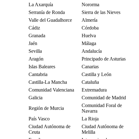
La Axarquía
Nororma
Serranía de Ronda
Sierra de las Nieves
Valle del Guadalhorce
Almería
Cádiz
Córdoba
Granada
Huelva
Jaén
Málaga
Sevilla
Andalucía
Aragón
Principado de Asturias
Islas Baleares
Canarias
Cantabria
Castilla y León
Castilla-La Mancha
Cataluña
Comunidad Valenciana
Extremadura
Galicia
Comunidad de Madrid
Comunidad Foral de
Región de Murcia
Navarra
País Vasco
La Rioja
Ciudad Autónoma de
Ciudad Autónoma de
Ceuta
Melilla