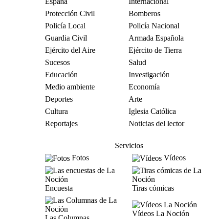
España
Internacional
Protección Civil
Bomberos
Policía Local
Policía Nacional
Guardia Civil
Armada Española
Ejército del Aire
Ejército de Tierra
Sucesos
Salud
Educación
Investigación
Medio ambiente
Economía
Deportes
Arte
Cultura
Iglesia Católica
Reportajes
Noticias del lector
Servicios
Fotos
Vídeos
Encuesta
Tiras cómicas
Vídeos La Noción
Las Columnas