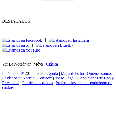
DESTACADOS
|
|
|
|
Ver La Noción en: Móvil |
Clásica
La Noción ®
2011 - 2026 |
Ayuda
|
Mapa del sitio
|
Quienes somos
|
Envíanos tu Noticia
|
Contacto
|
Aviso Legal
|
Condiciones de Uso y
Privacidad
|
Política de cookies
|
Preferencias del consentimiento de
cookies