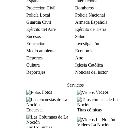
España
Internacional
Protección Civil
Bomberos
Policía Local
Policía Nacional
Guardia Civil
Armada Española
Ejército del Aire
Ejército de Tierra
Sucesos
Salud
Educación
Investigación
Medio ambiente
Economía
Deportes
Arte
Cultura
Iglesia Católica
Reportajes
Noticias del lector
Servicios
Fotos
Vídeos
Encuesta
Tiras cómicas
Vídeos La Noción
Las Columnas