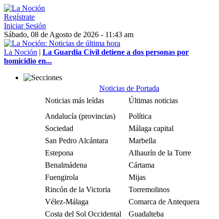
Regístrate
Iniciar Sesión
Sábado, 08 de Agosto de 2026 - 11:43 am
La Noción
|
La Guardia Civil detiene a dos personas por
homicidio en...
Noticias de Portada
Noticias más leídas
Últimas noticias
Andalucía (provincias)
Política
Sociedad
Málaga capital
San Pedro Alcántara
Marbella
Estepona
Alhaurín de la Torre
Benalmádena
Cártama
Fuengirola
Mijas
Rincón de la Victoria
Torremolinos
Vélez-Málaga
Comarca de Antequera
Costa del Sol Occidental
Guadalteba