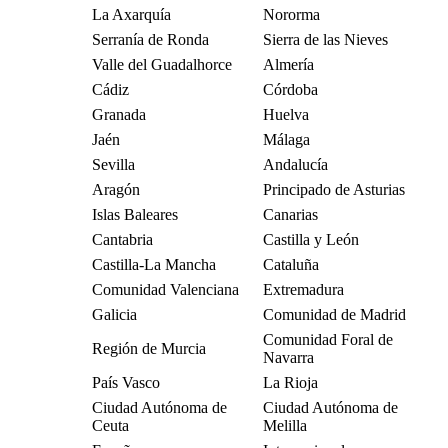
La Axarquía
Nororma
Serranía de Ronda
Sierra de las Nieves
Valle del Guadalhorce
Almería
Cádiz
Córdoba
Granada
Huelva
Jaén
Málaga
Sevilla
Andalucía
Aragón
Principado de Asturias
Islas Baleares
Canarias
Cantabria
Castilla y León
Castilla-La Mancha
Cataluña
Comunidad Valenciana
Extremadura
Galicia
Comunidad de Madrid
Comunidad Foral de
Región de Murcia
Navarra
País Vasco
La Rioja
Ciudad Autónoma de
Ciudad Autónoma de
Ceuta
Melilla