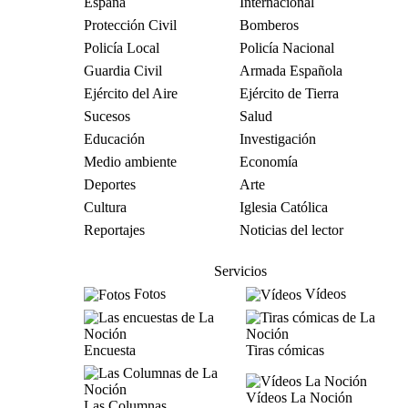
España
Internacional
Protección Civil
Bomberos
Policía Local
Policía Nacional
Guardia Civil
Armada Española
Ejército del Aire
Ejército de Tierra
Sucesos
Salud
Educación
Investigación
Medio ambiente
Economía
Deportes
Arte
Cultura
Iglesia Católica
Reportajes
Noticias del lector
Servicios
Fotos
Vídeos
Encuesta
Tiras cómicas
Vídeos La Noción
Las Columnas