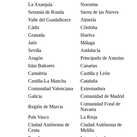
La Axarquía
Nororma
Serranía de Ronda
Sierra de las Nieves
Valle del Guadalhorce
Almería
Cádiz
Córdoba
Granada
Huelva
Jaén
Málaga
Sevilla
Andalucía
Aragón
Principado de Asturias
Islas Baleares
Canarias
Cantabria
Castilla y León
Castilla-La Mancha
Cataluña
Comunidad Valenciana
Extremadura
Galicia
Comunidad de Madrid
Comunidad Foral de
Región de Murcia
Navarra
País Vasco
La Rioja
Ciudad Autónoma de
Ciudad Autónoma de
Ceuta
Melilla