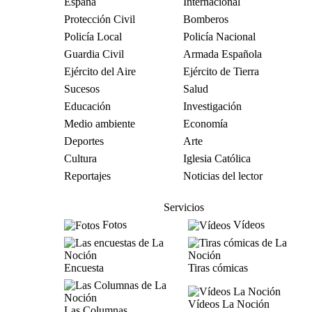
España
Internacional
Protección Civil
Bomberos
Policía Local
Policía Nacional
Guardia Civil
Armada Española
Ejército del Aire
Ejército de Tierra
Sucesos
Salud
Educación
Investigación
Medio ambiente
Economía
Deportes
Arte
Cultura
Iglesia Católica
Reportajes
Noticias del lector
Servicios
Fotos
Vídeos
Encuesta
Tiras cómicas
Vídeos La Noción
Las Columnas