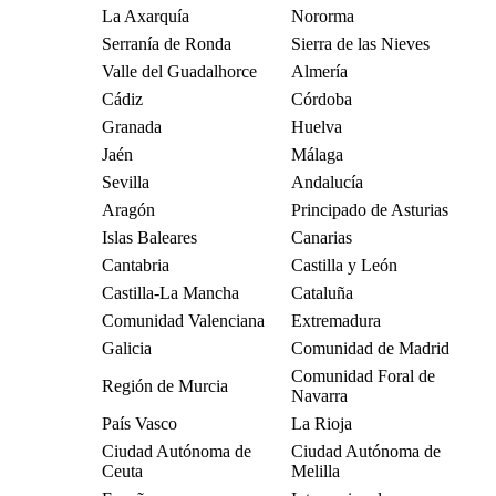
La Axarquía
Nororma
Serranía de Ronda
Sierra de las Nieves
Valle del Guadalhorce
Almería
Cádiz
Córdoba
Granada
Huelva
Jaén
Málaga
Sevilla
Andalucía
Aragón
Principado de Asturias
Islas Baleares
Canarias
Cantabria
Castilla y León
Castilla-La Mancha
Cataluña
Comunidad Valenciana
Extremadura
Galicia
Comunidad de Madrid
Comunidad Foral de
Región de Murcia
Navarra
País Vasco
La Rioja
Ciudad Autónoma de
Ciudad Autónoma de
Ceuta
Melilla