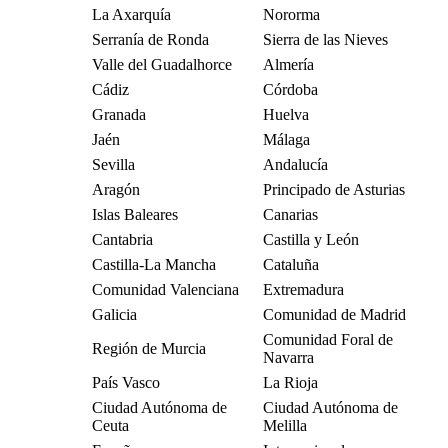
La Axarquía
Nororma
Serranía de Ronda
Sierra de las Nieves
Valle del Guadalhorce
Almería
Cádiz
Córdoba
Granada
Huelva
Jaén
Málaga
Sevilla
Andalucía
Aragón
Principado de Asturias
Islas Baleares
Canarias
Cantabria
Castilla y León
Castilla-La Mancha
Cataluña
Comunidad Valenciana
Extremadura
Galicia
Comunidad de Madrid
Comunidad Foral de
Región de Murcia
Navarra
País Vasco
La Rioja
Ciudad Autónoma de
Ciudad Autónoma de
Ceuta
Melilla