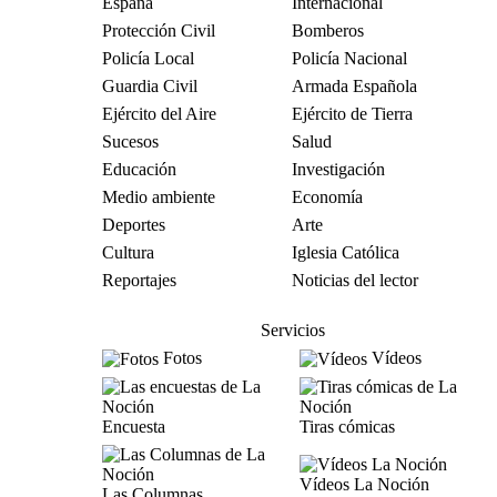
España
Internacional
Protección Civil
Bomberos
Policía Local
Policía Nacional
Guardia Civil
Armada Española
Ejército del Aire
Ejército de Tierra
Sucesos
Salud
Educación
Investigación
Medio ambiente
Economía
Deportes
Arte
Cultura
Iglesia Católica
Reportajes
Noticias del lector
Servicios
Fotos
Vídeos
Encuesta
Tiras cómicas
Vídeos La Noción
Las Columnas