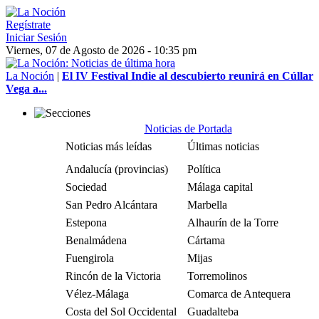
Regístrate
Iniciar Sesión
Viernes, 07 de Agosto de 2026 - 10:35 pm
La Noción
|
El IV Festival Indie al descubierto reunirá en Cúllar
Vega a...
Noticias de Portada
Noticias más leídas
Últimas noticias
Andalucía (provincias)
Política
Sociedad
Málaga capital
San Pedro Alcántara
Marbella
Estepona
Alhaurín de la Torre
Benalmádena
Cártama
Fuengirola
Mijas
Rincón de la Victoria
Torremolinos
Vélez-Málaga
Comarca de Antequera
Costa del Sol Occidental
Guadalteba