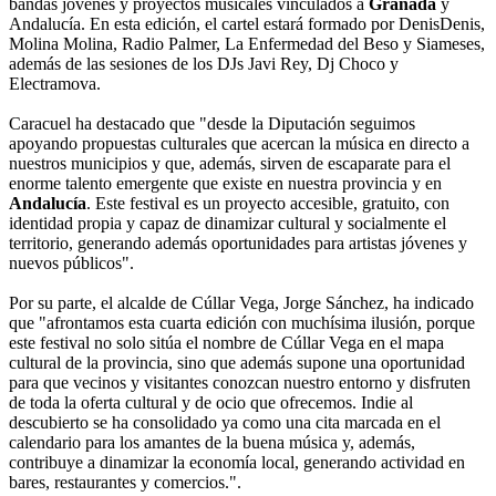
bandas jóvenes y proyectos musicales vinculados a
Granada
y
Andalucía. En esta edición, el cartel estará formado por DenisDenis,
Molina Molina, Radio Palmer, La Enfermedad del Beso y Siameses,
además de las sesiones de los DJs Javi Rey, Dj Choco y
Electramova.
Caracuel ha destacado que "desde la Diputación seguimos
apoyando propuestas culturales que acercan la música en directo a
nuestros municipios y que, además, sirven de escaparate para el
enorme talento emergente que existe en nuestra provincia y en
Andalucía
. Este festival es un proyecto accesible, gratuito, con
identidad propia y capaz de dinamizar cultural y socialmente el
territorio, generando además oportunidades para artistas jóvenes y
nuevos públicos".
Por su parte, el alcalde de Cúllar Vega, Jorge Sánchez, ha indicado
que "afrontamos esta cuarta edición con muchísima ilusión, porque
este festival no solo sitúa el nombre de Cúllar Vega en el mapa
cultural de la provincia, sino que además supone una oportunidad
para que vecinos y visitantes conozcan nuestro entorno y disfruten
de toda la oferta cultural y de ocio que ofrecemos. Indie al
descubierto se ha consolidado ya como una cita marcada en el
calendario para los amantes de la buena música y, además,
contribuye a dinamizar la economía local, generando actividad en
bares, restaurantes y comercios.".