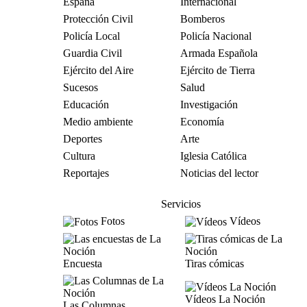
España
Internacional
Protección Civil
Bomberos
Policía Local
Policía Nacional
Guardia Civil
Armada Española
Ejército del Aire
Ejército de Tierra
Sucesos
Salud
Educación
Investigación
Medio ambiente
Economía
Deportes
Arte
Cultura
Iglesia Católica
Reportajes
Noticias del lector
Servicios
Fotos
Vídeos
Encuesta
Tiras cómicas
Vídeos La Noción
Las Columnas