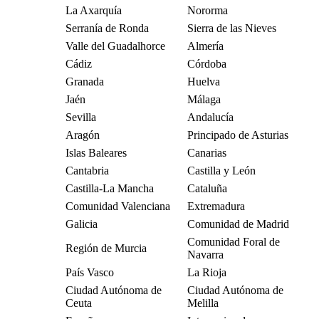
La Axarquía
Nororma
Serranía de Ronda
Sierra de las Nieves
Valle del Guadalhorce
Almería
Cádiz
Córdoba
Granada
Huelva
Jaén
Málaga
Sevilla
Andalucía
Aragón
Principado de Asturias
Islas Baleares
Canarias
Cantabria
Castilla y León
Castilla-La Mancha
Cataluña
Comunidad Valenciana
Extremadura
Galicia
Comunidad de Madrid
Comunidad Foral de
Región de Murcia
Navarra
País Vasco
La Rioja
Ciudad Autónoma de
Ciudad Autónoma de
Ceuta
Melilla