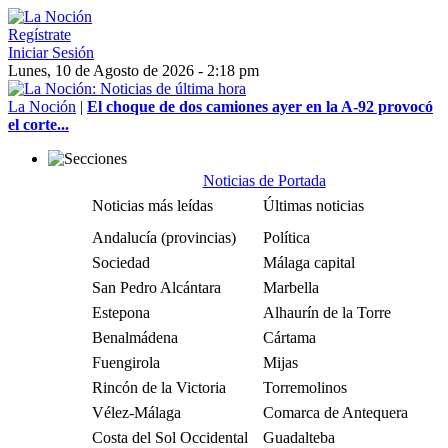
Regístrate
Iniciar Sesión
Lunes, 10 de Agosto de 2026 - 2:18 pm
La Noción
|
El choque de dos camiones ayer en la A-92 provocó
el corte...
Noticias de Portada
Noticias más leídas
Últimas noticias
Andalucía (provincias)
Política
Sociedad
Málaga capital
San Pedro Alcántara
Marbella
Estepona
Alhaurín de la Torre
Benalmádena
Cártama
Fuengirola
Mijas
Rincón de la Victoria
Torremolinos
Vélez-Málaga
Comarca de Antequera
Costa del Sol Occidental
Guadalteba