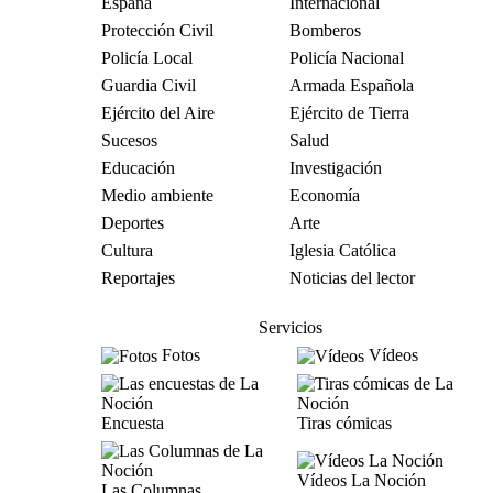
España
Internacional
Protección Civil
Bomberos
Policía Local
Policía Nacional
Guardia Civil
Armada Española
Ejército del Aire
Ejército de Tierra
Sucesos
Salud
Educación
Investigación
Medio ambiente
Economía
Deportes
Arte
Cultura
Iglesia Católica
Reportajes
Noticias del lector
Servicios
Fotos
Vídeos
Encuesta
Tiras cómicas
Vídeos La Noción
Las Columnas