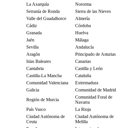
La Axarquía
Nororma
Serranía de Ronda
Sierra de las Nieves
Valle del Guadalhorce
Almería
Cádiz
Córdoba
Granada
Huelva
Jaén
Málaga
Sevilla
Andalucía
Aragón
Principado de Asturias
Islas Baleares
Canarias
Cantabria
Castilla y León
Castilla-La Mancha
Cataluña
Comunidad Valenciana
Extremadura
Galicia
Comunidad de Madrid
Comunidad Foral de
Región de Murcia
Navarra
País Vasco
La Rioja
Ciudad Autónoma de
Ciudad Autónoma de
Ceuta
Melilla