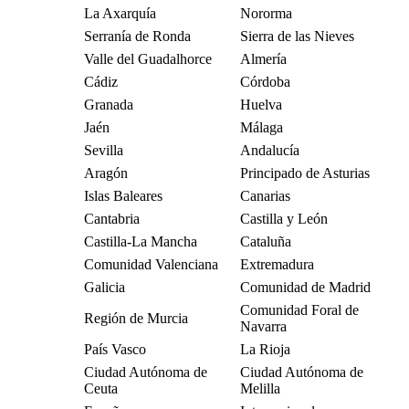
La Axarquía
Nororma
Serranía de Ronda
Sierra de las Nieves
Valle del Guadalhorce
Almería
Cádiz
Córdoba
Granada
Huelva
Jaén
Málaga
Sevilla
Andalucía
Aragón
Principado de Asturias
Islas Baleares
Canarias
Cantabria
Castilla y León
Castilla-La Mancha
Cataluña
Comunidad Valenciana
Extremadura
Galicia
Comunidad de Madrid
Comunidad Foral de
Región de Murcia
Navarra
País Vasco
La Rioja
Ciudad Autónoma de
Ciudad Autónoma de
Ceuta
Melilla