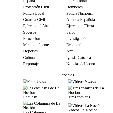
España
Internacional
Protección Civil
Bomberos
Policía Local
Policía Nacional
Guardia Civil
Armada Española
Ejército del Aire
Ejército de Tierra
Sucesos
Salud
Educación
Investigación
Medio ambiente
Economía
Deportes
Arte
Cultura
Iglesia Católica
Reportajes
Noticias del lector
Servicios
Fotos
Vídeos
Encuesta
Tiras cómicas
Vídeos La Noción
Las Columnas