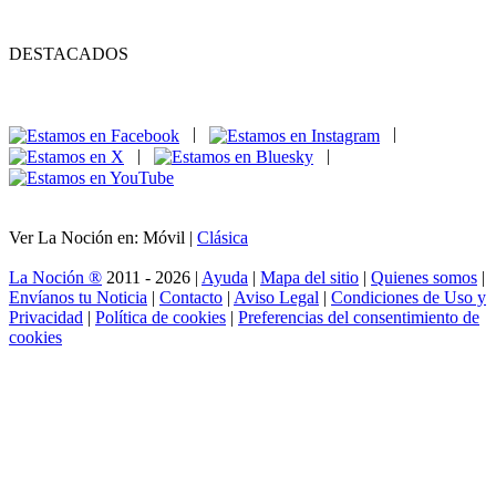
DESTACADOS
|
|
|
|
Ver La Noción en: Móvil |
Clásica
La Noción ®
2011 - 2026 |
Ayuda
|
Mapa del sitio
|
Quienes somos
|
Envíanos tu Noticia
|
Contacto
|
Aviso Legal
|
Condiciones de Uso y
Privacidad
|
Política de cookies
|
Preferencias del consentimiento de
cookies