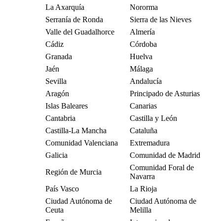
La Axarquía
Nororma
Serranía de Ronda
Sierra de las Nieves
Valle del Guadalhorce
Almería
Cádiz
Córdoba
Granada
Huelva
Jaén
Málaga
Sevilla
Andalucía
Aragón
Principado de Asturias
Islas Baleares
Canarias
Cantabria
Castilla y León
Castilla-La Mancha
Cataluña
Comunidad Valenciana
Extremadura
Galicia
Comunidad de Madrid
Comunidad Foral de
Región de Murcia
Navarra
País Vasco
La Rioja
Ciudad Autónoma de
Ciudad Autónoma de
Ceuta
Melilla