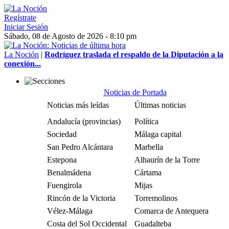
Regístrate
Iniciar Sesión
Sábado, 08 de Agosto de 2026 - 8:10 pm
La Noción
|
Rodríguez traslada el respaldo de la Diputación a la
conexión...
Noticias de Portada
Noticias más leídas
Últimas noticias
Andalucía (provincias)
Política
Sociedad
Málaga capital
San Pedro Alcántara
Marbella
Estepona
Alhaurín de la Torre
Benalmádena
Cártama
Fuengirola
Mijas
Rincón de la Victoria
Torremolinos
Vélez-Málaga
Comarca de Antequera
Costa del Sol Occidental
Guadalteba