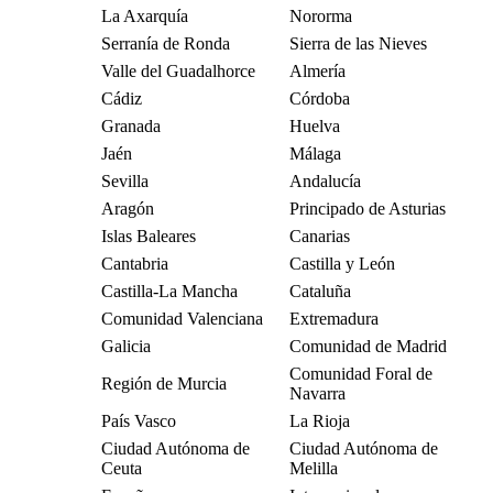
La Axarquía
Nororma
Serranía de Ronda
Sierra de las Nieves
Valle del Guadalhorce
Almería
Cádiz
Córdoba
Granada
Huelva
Jaén
Málaga
Sevilla
Andalucía
Aragón
Principado de Asturias
Islas Baleares
Canarias
Cantabria
Castilla y León
Castilla-La Mancha
Cataluña
Comunidad Valenciana
Extremadura
Galicia
Comunidad de Madrid
Comunidad Foral de
Región de Murcia
Navarra
País Vasco
La Rioja
Ciudad Autónoma de
Ciudad Autónoma de
Ceuta
Melilla