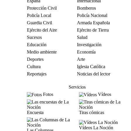
España
Internacional
Protección Civil
Bomberos
Policía Local
Policía Nacional
Guardia Civil
Armada Española
Ejército del Aire
Ejército de Tierra
Sucesos
Salud
Educación
Investigación
Medio ambiente
Economía
Deportes
Arte
Cultura
Iglesia Católica
Reportajes
Noticias del lector
Servicios
Fotos
Vídeos
Encuesta
Tiras cómicas
Vídeos La Noción
Las Columnas