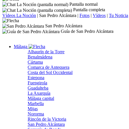
Pantalla normal
Pantalla completa
Vídeos La Noción
|
San Pedro Alcántara
|
Fotos
|
Vídeos
|
Tu Noticia
San Pedro Alcántara
Guía de San Pedro Alcántara
Málaga
Alhaurín de la Torre
Benalmádena
Cártama
Comarca de Antequera
Costa del Sol Occidental
Estepona
Fuengirola
Guadalteba
La Axarquía
Málaga capital
Marbella
Mijas
Nororma
Rincón de la Victoria
San Pedro Alcántara