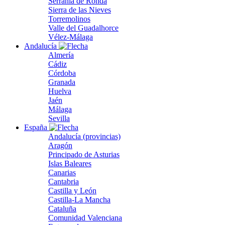
Serranía de Ronda
Sierra de las Nieves
Torremolinos
Valle del Guadalhorce
Vélez-Málaga
Andalucía
Almería
Cádiz
Córdoba
Granada
Huelva
Jaén
Málaga
Sevilla
España
Andalucía (provincias)
Aragón
Principado de Asturias
Islas Baleares
Canarias
Cantabria
Castilla y León
Castilla-La Mancha
Cataluña
Comunidad Valenciana