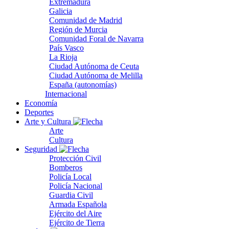
Extremadura
Galicia
Comunidad de Madrid
Región de Murcia
Comunidad Foral de Navarra
País Vasco
La Rioja
Ciudad Autónoma de Ceuta
Ciudad Autónoma de Melilla
España (autonomías)
Internacional
Economía
Deportes
Arte y Cultura
Arte
Cultura
Seguridad
Protección Civil
Bomberos
Policía Local
Policía Nacional
Guardia Civil
Armada Española
Ejército del Aire
Ejército de Tierra