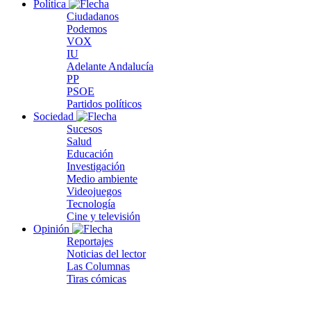
Política
Ciudadanos
Podemos
VOX
IU
Adelante Andalucía
PP
PSOE
Partidos políticos
Sociedad
Sucesos
Salud
Educación
Investigación
Medio ambiente
Videojuegos
Tecnología
Cine y televisión
Opinión
Reportajes
Noticias del lector
Las Columnas
Tiras cómicas