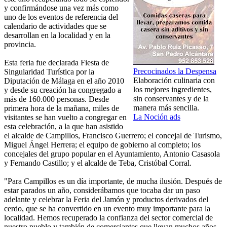
y confirmándose una vez más como
uno de los eventos de referencia del
calendario de actividades que se
desarrollan en la localidad y en la
provincia.
Esta feria fue declarada Fiesta de
Precocinados la Despensa
Singularidad Turística por la
Elaboración culinaria con
Diputación de Málaga en el año 2010
los mejores ingredientes,
y desde su creación ha congregado a
sin conservantes y de la
más de 160.000 personas. Desde
manera más sencilla.
primera hora de la mañana, miles de
La Noción ads
visitantes se han vuelto a congregar en
esta celebración, a la que han asistido
el alcalde de Campillos, Francisco Guerrero; el concejal de Turismo,
Miguel Ángel Herrera; el equipo de gobierno al completo; los
concejales del grupo popular en el Ayuntamiento, Antonio Casasola
y Fernando Castillo; y el alcalde de Teba, Cristóbal Corral.
"Para Campillos es un día importante, de mucha ilusión. Después de
estar parados un año, considerábamos que tocaba dar un paso
adelante y celebrar la Feria del Jamón y productos derivados del
cerdo, que se ha convertido en un evento muy importante para la
localidad. Hemos recuperado la confianza del sector comercial de
nuestro pueblo y también de comerciantes que llevan muchos años