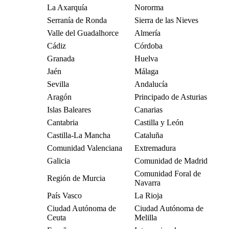
La Axarquía
Nororma
Serranía de Ronda
Sierra de las Nieves
Valle del Guadalhorce
Almería
Cádiz
Córdoba
Granada
Huelva
Jaén
Málaga
Sevilla
Andalucía
Aragón
Principado de Asturias
Islas Baleares
Canarias
Cantabria
Castilla y León
Castilla-La Mancha
Cataluña
Comunidad Valenciana
Extremadura
Galicia
Comunidad de Madrid
Comunidad Foral de
Región de Murcia
Navarra
País Vasco
La Rioja
Ciudad Autónoma de
Ciudad Autónoma de
Ceuta
Melilla