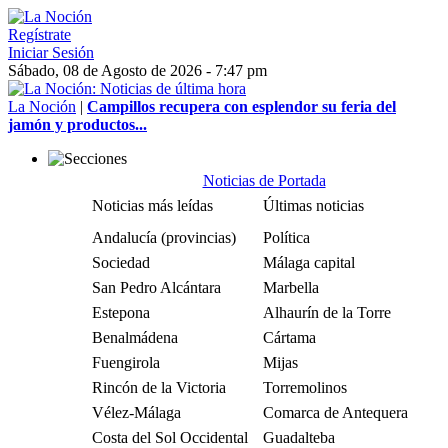
Regístrate
Iniciar Sesión
Sábado, 08 de Agosto de 2026 - 7:47 pm
La Noción
|
Campillos recupera con esplendor su feria del
jamón y productos...
Noticias de Portada
Noticias más leídas
Últimas noticias
Andalucía (provincias)
Política
Sociedad
Málaga capital
San Pedro Alcántara
Marbella
Estepona
Alhaurín de la Torre
Benalmádena
Cártama
Fuengirola
Mijas
Rincón de la Victoria
Torremolinos
Vélez-Málaga
Comarca de Antequera
Costa del Sol Occidental
Guadalteba