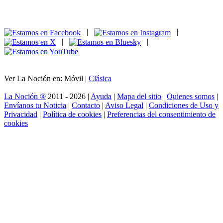
|
|
|
|
Ver La Noción en: Móvil |
Clásica
La Noción ®
2011 - 2026 |
Ayuda
|
Mapa del sitio
|
Quienes somos
|
Envíanos tu Noticia
|
Contacto
|
Aviso Legal
|
Condiciones de Uso y
Privacidad
|
Política de cookies
|
Preferencias del consentimiento de
cookies