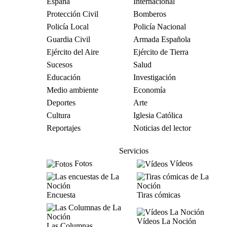
España
Internacional
Protección Civil
Bomberos
Policía Local
Policía Nacional
Guardia Civil
Armada Española
Ejército del Aire
Ejército de Tierra
Sucesos
Salud
Educación
Investigación
Medio ambiente
Economía
Deportes
Arte
Cultura
Iglesia Católica
Reportajes
Noticias del lector
Servicios
Fotos
Vídeos
Encuesta
Tiras cómicas
Vídeos La Noción
Las Columnas