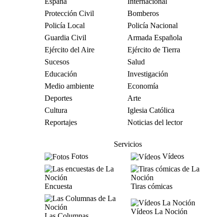
España
Internacional
Protección Civil
Bomberos
Policía Local
Policía Nacional
Guardia Civil
Armada Española
Ejército del Aire
Ejército de Tierra
Sucesos
Salud
Educación
Investigación
Medio ambiente
Economía
Deportes
Arte
Cultura
Iglesia Católica
Reportajes
Noticias del lector
Servicios
Fotos
Vídeos
Encuesta
Tiras cómicas
Vídeos La Noción
Las Columnas