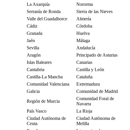
La Axarquía
Nororma
Serranía de Ronda
Sierra de las Nieves
Valle del Guadalhorce
Almería
Cádiz
Córdoba
Granada
Huelva
Jaén
Málaga
Sevilla
Andalucía
Aragón
Principado de Asturias
Islas Baleares
Canarias
Cantabria
Castilla y León
Castilla-La Mancha
Cataluña
Comunidad Valenciana
Extremadura
Galicia
Comunidad de Madrid
Comunidad Foral de
Región de Murcia
Navarra
País Vasco
La Rioja
Ciudad Autónoma de
Ciudad Autónoma de
Ceuta
Melilla