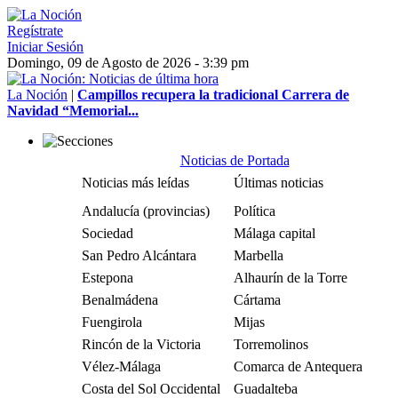
Regístrate
Iniciar Sesión
Domingo, 09 de Agosto de 2026 - 3:39 pm
La Noción
|
Campillos recupera la tradicional Carrera de
Navidad “Memorial...
Noticias de Portada
Noticias más leídas
Últimas noticias
Andalucía (provincias)
Política
Sociedad
Málaga capital
San Pedro Alcántara
Marbella
Estepona
Alhaurín de la Torre
Benalmádena
Cártama
Fuengirola
Mijas
Rincón de la Victoria
Torremolinos
Vélez-Málaga
Comarca de Antequera
Costa del Sol Occidental
Guadalteba