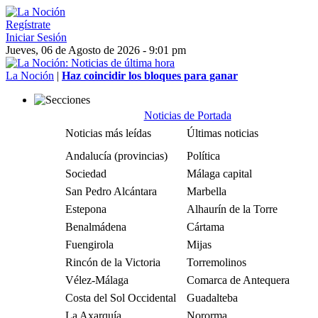
Regístrate
Iniciar Sesión
Jueves, 06 de Agosto de 2026 - 9:01 pm
La Noción
|
Haz coincidir los bloques para ganar
Noticias de Portada
Noticias más leídas
Últimas noticias
Andalucía (provincias)
Política
Sociedad
Málaga capital
San Pedro Alcántara
Marbella
Estepona
Alhaurín de la Torre
Benalmádena
Cártama
Fuengirola
Mijas
Rincón de la Victoria
Torremolinos
Vélez-Málaga
Comarca de Antequera
Costa del Sol Occidental
Guadalteba
La Axarquía
Nororma