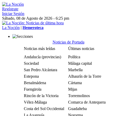
Regístrate
Iniciar Sesión
Sábado, 08 de Agosto de 2026 - 6:25 pm
La Noción
|
Hemeroteca
Noticias de Portada
Noticias más leídas
Últimas noticias
Andalucía (provincias)
Política
Sociedad
Málaga capital
San Pedro Alcántara
Marbella
Estepona
Alhaurín de la Torre
Benalmádena
Cártama
Fuengirola
Mijas
Rincón de la Victoria
Torremolinos
Vélez-Málaga
Comarca de Antequera
Costa del Sol Occidental
Guadalteba
La Axarquía
Nororma