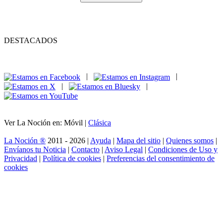
DESTACADOS
|
|
|
|
Ver La Noción en: Móvil |
Clásica
La Noción ®
2011 - 2026 |
Ayuda
|
Mapa del sitio
|
Quienes somos
|
Envíanos tu Noticia
|
Contacto
|
Aviso Legal
|
Condiciones de Uso y
Privacidad
|
Política de cookies
|
Preferencias del consentimiento de
cookies