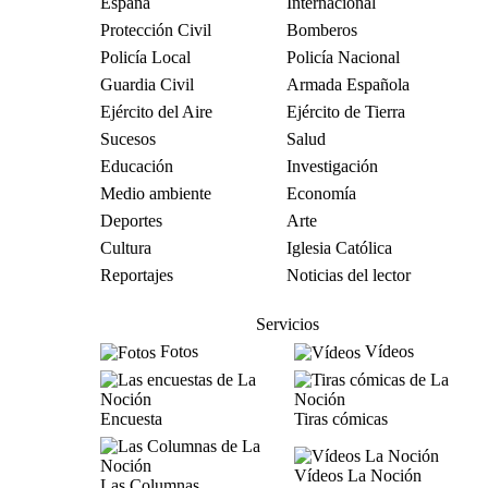
España
Internacional
Protección Civil
Bomberos
Policía Local
Policía Nacional
Guardia Civil
Armada Española
Ejército del Aire
Ejército de Tierra
Sucesos
Salud
Educación
Investigación
Medio ambiente
Economía
Deportes
Arte
Cultura
Iglesia Católica
Reportajes
Noticias del lector
Servicios
Fotos
Vídeos
Encuesta
Tiras cómicas
Vídeos La Noción
Las Columnas