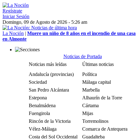
Regístrate
Iniciar Sesión
Domingo, 09 de Agosto de 2026 - 5:26 am
La Noción
|
Muere un niño de 8 años en el incendio de una casa
en Almonte
Noticias de Portada
Noticias más leídas
Últimas noticias
Andalucía (provincias)
Política
Sociedad
Málaga capital
San Pedro Alcántara
Marbella
Estepona
Alhaurín de la Torre
Benalmádena
Cártama
Fuengirola
Mijas
Rincón de la Victoria
Torremolinos
Vélez-Málaga
Comarca de Antequera
Costa del Sol Occidental
Guadalteba