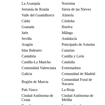
La Axarquía
Nororma
Serranía de Ronda
Sierra de las Nieves
Valle del Guadalhorce
Almería
Cádiz
Córdoba
Granada
Huelva
Jaén
Málaga
Sevilla
Andalucía
Aragón
Principado de Asturias
Islas Baleares
Canarias
Cantabria
Castilla y León
Castilla-La Mancha
Cataluña
Comunidad Valenciana
Extremadura
Galicia
Comunidad de Madrid
Comunidad Foral de
Región de Murcia
Navarra
País Vasco
La Rioja
Ciudad Autónoma de
Ciudad Autónoma de
Ceuta
Melilla