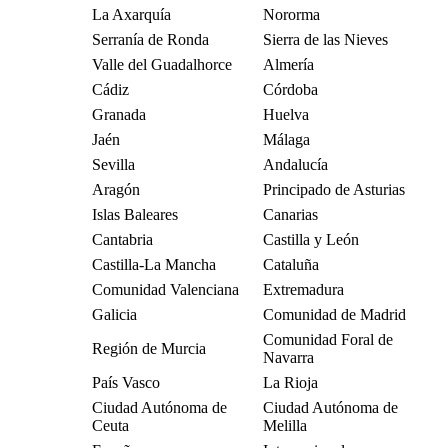
La Axarquía
Nororma
Serranía de Ronda
Sierra de las Nieves
Valle del Guadalhorce
Almería
Cádiz
Córdoba
Granada
Huelva
Jaén
Málaga
Sevilla
Andalucía
Aragón
Principado de Asturias
Islas Baleares
Canarias
Cantabria
Castilla y León
Castilla-La Mancha
Cataluña
Comunidad Valenciana
Extremadura
Galicia
Comunidad de Madrid
Comunidad Foral de
Región de Murcia
Navarra
País Vasco
La Rioja
Ciudad Autónoma de
Ciudad Autónoma de
Ceuta
Melilla