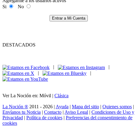
Agregarme a los usuarios activos
Si
No
Entrar a Mi Cuenta
DESTACADOS
|
|
|
|
Ver La Noción en: Móvil |
Clásica
La Noción ®
2011 - 2026 |
Ayuda
|
Mapa del sitio
|
Quienes somos
|
Envíanos tu Noticia
|
Contacto
|
Aviso Legal
|
Condiciones de Uso y
Privacidad
|
Política de cookies
|
Preferencias del consentimiento de
cookies