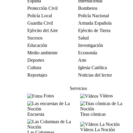
España
Internacional
Protección Civil
Bomberos
Policía Local
Policía Nacional
Guardia Civil
Armada Española
Ejército del Aire
Ejército de Tierra
Sucesos
Salud
Educación
Investigación
Medio ambiente
Economía
Deportes
Arte
Cultura
Iglesia Católica
Reportajes
Noticias del lector
Servicios
Fotos
Vídeos
Encuesta
Tiras cómicas
Vídeos La Noción
Las Columnas