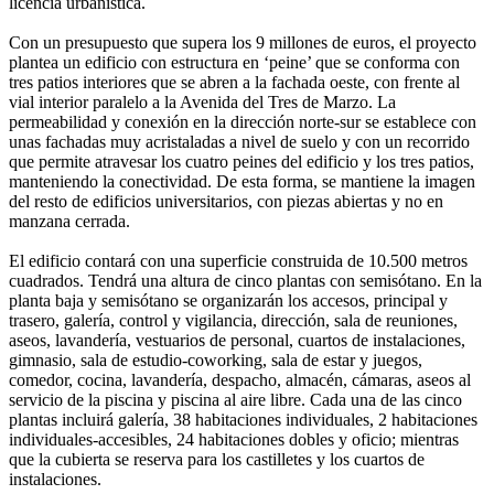
licencia urbanística.
Con un presupuesto que supera los 9 millones de euros, el proyecto
plantea un edificio con estructura en ‘peine’ que se conforma con
tres patios interiores que se abren a la fachada oeste, con frente al
vial interior paralelo a la Avenida del Tres de Marzo. La
permeabilidad y conexión en la dirección norte-sur se establece con
unas fachadas muy acristaladas a nivel de suelo y con un recorrido
que permite atravesar los cuatro peines del edificio y los tres patios,
manteniendo la conectividad. De esta forma, se mantiene la imagen
del resto de edificios universitarios, con piezas abiertas y no en
manzana cerrada.
El edificio contará con una superficie construida de 10.500 metros
cuadrados. Tendrá una altura de cinco plantas con semisótano. En la
planta baja y semisótano se organizarán los accesos, principal y
trasero, galería, control y vigilancia, dirección, sala de reuniones,
aseos, lavandería, vestuarios de personal, cuartos de instalaciones,
gimnasio, sala de estudio-coworking, sala de estar y juegos,
comedor, cocina, lavandería, despacho, almacén, cámaras, aseos al
servicio de la piscina y piscina al aire libre. Cada una de las cinco
plantas incluirá galería, 38 habitaciones individuales, 2 habitaciones
individuales-accesibles, 24 habitaciones dobles y oficio; mientras
que la cubierta se reserva para los castilletes y los cuartos de
instalaciones.