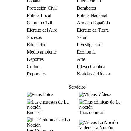
España
Internacional
Protección Civil
Bomberos
Policía Local
Policía Nacional
Guardia Civil
Armada Española
Ejército del Aire
Ejército de Tierra
Sucesos
Salud
Educación
Investigación
Medio ambiente
Economía
Deportes
Arte
Cultura
Iglesia Católica
Reportajes
Noticias del lector
Servicios
Fotos
Vídeos
Encuesta
Tiras cómicas
Vídeos La Noción
Las Columnas