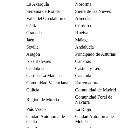
La Axarquía
Nororma
Serranía de Ronda
Sierra de las Nieves
Valle del Guadalhorce
Almería
Cádiz
Córdoba
Granada
Huelva
Jaén
Málaga
Sevilla
Andalucía
Aragón
Principado de Asturias
Islas Baleares
Canarias
Cantabria
Castilla y León
Castilla-La Mancha
Cataluña
Comunidad Valenciana
Extremadura
Galicia
Comunidad de Madrid
Comunidad Foral de
Región de Murcia
Navarra
País Vasco
La Rioja
Ciudad Autónoma de
Ciudad Autónoma de
Ceuta
Melilla