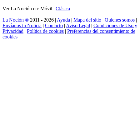
Ver La Noción en: Móvil |
Clásica
La Noción ®
2011 - 2026 |
Ayuda
|
Mapa del sitio
|
Quienes somos
|
Envíanos tu Noticia
|
Contacto
|
Aviso Legal
|
Condiciones de Uso y
Privacidad
|
Política de cookies
|
Preferencias del consentimiento de
cookies