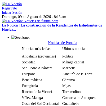
Regístrate
Iniciar Sesión
Domingo, 09 de Agosto de 2026 - 8:13 am
La Noción
|
La construcción de la Residencia de Estudiantes de
Huelva...
Noticias de Portada
Noticias más leídas
Últimas noticias
Andalucía (provincias)
Política
Sociedad
Málaga capital
San Pedro Alcántara
Marbella
Estepona
Alhaurín de la Torre
Benalmádena
Cártama
Fuengirola
Mijas
Rincón de la Victoria
Torremolinos
Vélez-Málaga
Comarca de Antequera
Costa del Sol Occidental
Guadalteba