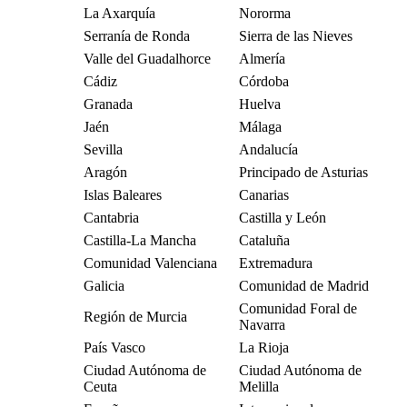
La Axarquía
Nororma
Serranía de Ronda
Sierra de las Nieves
Valle del Guadalhorce
Almería
Cádiz
Córdoba
Granada
Huelva
Jaén
Málaga
Sevilla
Andalucía
Aragón
Principado de Asturias
Islas Baleares
Canarias
Cantabria
Castilla y León
Castilla-La Mancha
Cataluña
Comunidad Valenciana
Extremadura
Galicia
Comunidad de Madrid
Comunidad Foral de
Región de Murcia
Navarra
País Vasco
La Rioja
Ciudad Autónoma de
Ciudad Autónoma de
Ceuta
Melilla