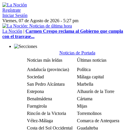
Regístrate
Iniciar Sesión
Viernes, 07 de Agosto de 2026 - 5:27 pm
La Noción
|
Carmen Crespo reclama al Gobierno que cumpla
con el trasvase...
Noticias de Portada
Noticias más leídas
Últimas noticias
Andalucía (provincias)
Política
Sociedad
Málaga capital
San Pedro Alcántara
Marbella
Estepona
Alhaurín de la Torre
Benalmádena
Cártama
Fuengirola
Mijas
Rincón de la Victoria
Torremolinos
Vélez-Málaga
Comarca de Antequera
Costa del Sol Occidental
Guadalteba