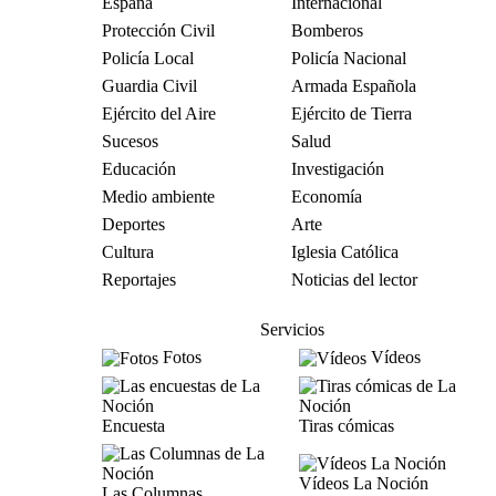
España
Internacional
Protección Civil
Bomberos
Policía Local
Policía Nacional
Guardia Civil
Armada Española
Ejército del Aire
Ejército de Tierra
Sucesos
Salud
Educación
Investigación
Medio ambiente
Economía
Deportes
Arte
Cultura
Iglesia Católica
Reportajes
Noticias del lector
Servicios
Fotos
Vídeos
Encuesta
Tiras cómicas
Vídeos La Noción
Las Columnas